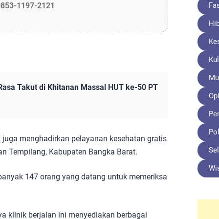
Fa
0853-1197-2121
Hi
Ke
Kul
Mu
Rasa Takut di Khitanan Massal HUT ke-50 PT
Opi
Pe
Pol
k
juga menghadirkan pelayanan kesehatan gratis
Sel
tan Tempilang, Kabupaten Bangka Barat.
Wi
 sebanyak 147 orang yang datang untuk memeriksa
a klinik berjalan ini menyediakan berbagai