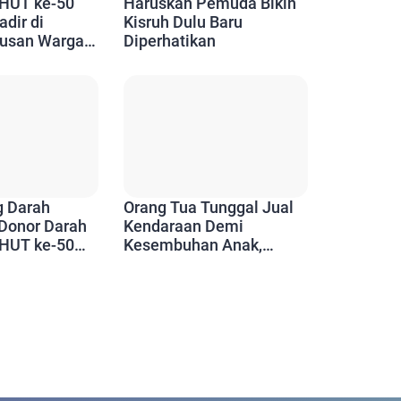
 HUT ke-50
Haruskah Pemuda Bikin
dir di
Kisruh Dulu Baru
tusan Warga
Diperhatikan
nfaatnya
g Darah
Orang Tua Tunggal Jual
 Donor Darah
Kendaraan Demi
 HUT ke-50
Kesembuhan Anak,
isambut
Bantuan PT Timah
arga Kundur
Ringankan Perjuangan
Balita 22 Bulan Berobat
ke Jakarta