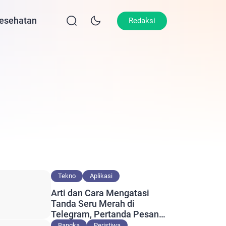
esehatan
Lifestyle
Olahraga
Opini
Redaksi
Tekno
Aplikasi
Arti dan Cara Mengatasi
Tanda Seru Merah di
Telegram, Pertanda Pesan
Gagal Terkirim?
Bangka
Peristiwa