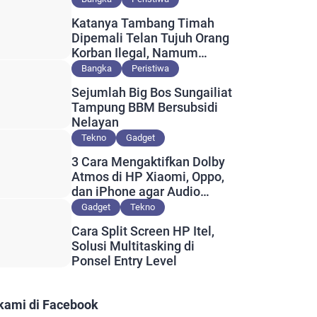
Katanya Tambang Timah
Dipemali Telan Tujuh Orang
Korban Ilegal, Namum
Muncul Slip Pembayaran
Bangka
Peristiwa
Berlogo PT Timah?
Sejumlah Big Bos Sungailiat
Tampung BBM Bersubsidi
Nelayan
Tekno
Gadget
3 Cara Mengaktifkan Dolby
Atmos di HP Xiaomi, Oppo,
dan iPhone agar Audio
Lebih Maksimal
Gadget
Tekno
Cara Split Screen HP Itel,
Solusi Multitasking di
Ponsel Entry Level
 kami di Facebook