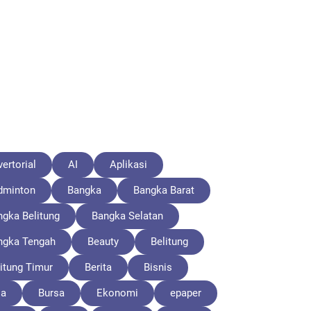
ertorial
AI
Aplikasi
dminton
Bangka
Bangka Barat
ngka Belitung
Bangka Selatan
ngka Tengah
Beauty
Belitung
itung Timur
Berita
Bisnis
la
Bursa
Ekonomi
epaper