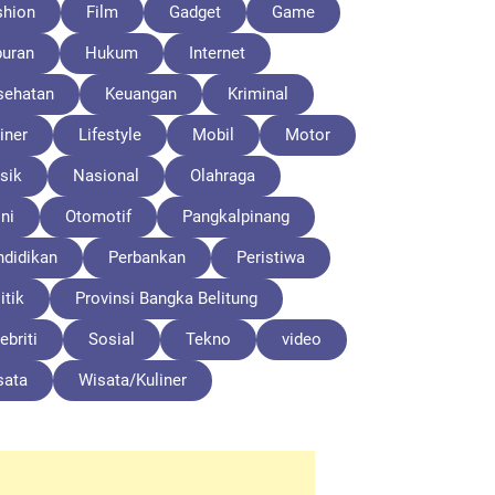
shion
Film
Gadget
Game
buran
Hukum
Internet
sehatan
Keuangan
Kriminal
iner
Lifestyle
Mobil
Motor
sik
Nasional
Olahraga
ni
Otomotif
Pangkalpinang
ndidikan
Perbankan
Peristiwa
itik
Provinsi Bangka Belitung
ebriti
Sosial
Tekno
video
sata
Wisata/Kuliner