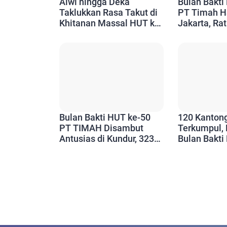
Alwi hingga Deka
Bulan Bakti
Taklukkan Rasa Takut di
PT Timah Ha
Khitanan Massal HUT ke-
Jakarta, Ra
50 PT Timah
Rasakan Ma
Bulan Bakti HUT ke-50
120 Kanton
PT TIMAH Disambut
Terkumpul,
Antusias di Kundur, 323
Bulan Bakti
Warga Nikmati Layanan
PT Timah D
Sosial
Antusias W