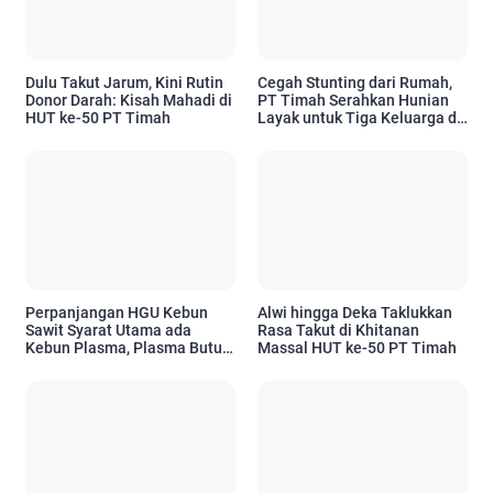
Dulu Takut Jarum, Kini Rutin
Cegah Stunting dari Rumah,
Donor Darah: Kisah Mahadi di
PT Timah Serahkan Hunian
HUT ke-50 PT Timah
Layak untuk Tiga Keluarga di
Pangkalpinang
Perpanjangan HGU Kebun
Alwi hingga Deka Taklukkan
Sawit Syarat Utama ada
Rasa Takut di Khitanan
Kebun Plasma, Plasma Butuh
Massal HUT ke-50 PT Timah
CPCL, Bupati Menetapkan
CPCL Siapa Punya Peran
Penting