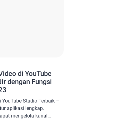
Video di YouTube
dir dengan Fungsi
023
i YouTube Studio Terbaik –
tur aplikasi lengkap.
dapat mengelola kanal
 Studio dapat Anda akses
atau desktop. Aplikasi video
da dapatkan secara gratis.