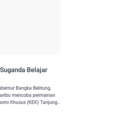
j Suganda Belajar
bernur Bangka Belitung,
aribu mencoba permainan
nomi Khusus (KEK) Tanjung
 Belitung. Ini adalah
lam arena Paintball,
strategi yang dicobanya
a hari terakhir di Pulau