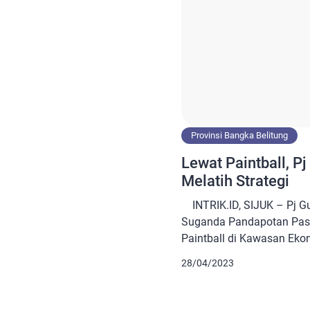
Provinsi Bangka Belitung
Lewat Paintball, P
Melatih Strategi
INTRIK.ID, SIJUK – Pj Gu
Suganda Pandapotan Pas
Paintball di Kawasan Eko
Kelayang, Sijuk, Kabupaten
28/04/2023
kemenangan Pj Suganda da
olahraga berbalut perang 
disela-sela padatnya agend