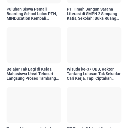
Puluhan Siswa Pemali
PT Timah Bangun Sarana
Boarding School Lolos PTN,
Literasi di SMPN 2 Simpang
MINDucation Kembali
Katis, Sekolah: Buka Ruang
Siapkan Angkatan Baru
Siswa Kembangkan Potensi
Belajar Tak Lagi di Kelas,
Wisuda ke-37 UBB, Rektor
Mahasiswa Unsri Telusuri
Tantang Lulusan Tak Sekadar
Langsung Proses Tambang
Cari Kerja, Tapi Ciptakan
PT Timah dari Hulu hingga
Dampak bagi Masyarakat
Hilir