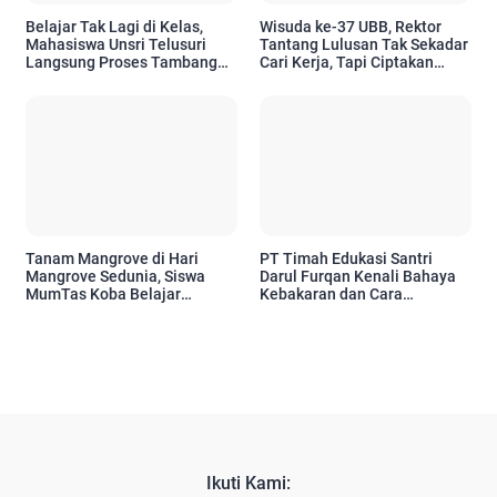
Belajar Tak Lagi di Kelas,
Wisuda ke-37 UBB, Rektor
Mahasiswa Unsri Telusuri
Tantang Lulusan Tak Sekadar
Langsung Proses Tambang
Cari Kerja, Tapi Ciptakan
PT Timah dari Hulu hingga
Dampak bagi Masyarakat
Hilir
Tanam Mangrove di Hari
PT Timah Edukasi Santri
Mangrove Sedunia, Siswa
Darul Furqan Kenali Bahaya
MumTas Koba Belajar
Kebakaran dan Cara
Menjaga Pesisir
Penanganannya
Ikuti Kami: