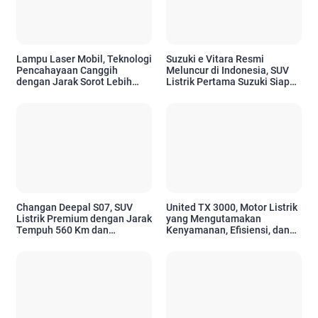
Lampu Laser Mobil, Teknologi
Suzuki e Vitara Resmi
Pencahayaan Canggih
Meluncur di Indonesia, SUV
dengan Jarak Sorot Lebih
Listrik Pertama Suzuki Siap
Jauh dan Efisiensi Tinggi
Sambut Era Mobilitas Ramah
Lingkungan
Changan Deepal S07, SUV
United TX 3000, Motor Listrik
Listrik Premium dengan Jarak
yang Mengutamakan
Tempuh 560 Km dan
Kenyamanan, Efisiensi, dan
Berteknologi Canggih
Teknologi Modern