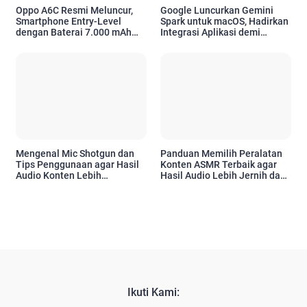
Oppo A6C Resmi Meluncur,
Google Luncurkan Gemini
Smartphone Entry-Level
Spark untuk macOS, Hadirkan
dengan Baterai 7.000 mAh
Integrasi Aplikasi demi
dan Desain Premium
Tingkatkan Produktivitas
Pengguna Apple
Mengenal Mic Shotgun dan
Panduan Memilih Peralatan
Tips Penggunaan agar Hasil
Konten ASMR Terbaik agar
Audio Konten Lebih
Hasil Audio Lebih Jernih dan
Profesional
Profesional
Ikuti Kami: