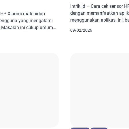
Intrik.id – Cara cek sensor
dengan memanfaatkan aplika
i HP Xiaomi mati hidup
menggunakan aplikasi ini, b
h pengguna yang mengalami
langsung mendeteksi ponsel
ba. Masalah ini cukup umum
09/02/2026
Oppo. Pada dasarnya, cara 
ak tipe ponsel. Kondisi
menjadi bagian penting, ter
n dengan sistem, baterai,
ingin mendeteksi masalah at
mi. Ketika ponsel mati lalu
Cara ini juga bisa digunakan
gital bisa terganggu.
asalah tersebut game, […]