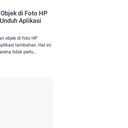
Objek di Foto HP
 Unduh Aplikasi
an objek di foto HP
plikasi tambahan. Hal ini
ena tidak perlu
an yang lega di ponsel.
hui, saat download
gle Play Store,
ki kapasitas
 juga: 4 Cara Sederhana
id Lewat Pengaturan […]