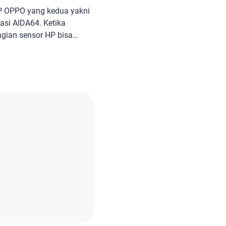
 HP OPPO yang kedua yakni
si AIDA64. Ketika
agian sensor HP bisa
, termasuk sensor kamera
cek sensor HP Oppo
lebih bagi pengguna yang
au kerusakan ponsel.
 untuk […]