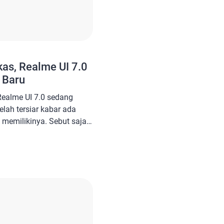
kas, Realme UI 7.0
 Baru
 Realme UI 7.0 sedang
telah tersiar kabar ada
memilikinya. Sebut saja
 12x 5G, C65 5G, Narzo
ersebut sudah bisa
 yang ada pada
ersebut belum […]