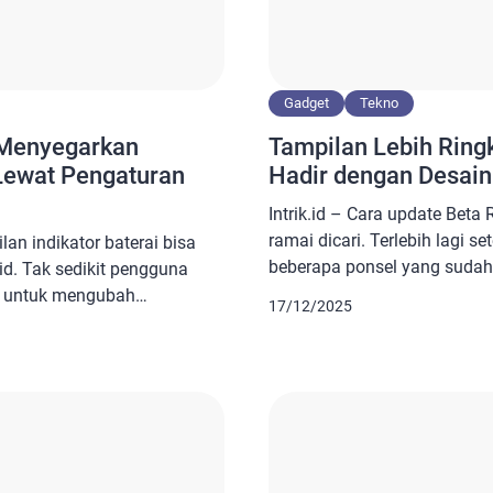
Gadget
Tekno
 Menyegarkan
Tampilan Lebih Ring
Lewat Pengaturan
Hadir dengan Desain
Intrik.id – Cara update Beta
ramai dicari. Terlebih lagi se
lan indikator baterai bisa
beberapa ponsel yang sudah 
d. Tak sedikit pengguna
Realme 13 5G, Narzo N65 5G,
 untuk mengubah
17/12/2025
70x 5G dan C63 5G. Ponsel t
n dengan desain
menikmati peningkatan fitur
kukannya pun cukup mudah
pembaruan. Sayangnya, hal t
gan merek ponselnya. Baca
adirkan Android 15 di
nengah Cara Ubah Tampilan
…]