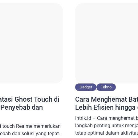
masih tersedia hingga […]
Share Xiaomi kini menjadi
rakan pengguna gadget.
Gadget
Tekno
asi Ghost Touch di
Cara Menghemat Bat
 Penyebab dan
Lebih Efisien hingga
Intrik.id – Cara menghemat 
langkah penting untuk menj
ost touch Realme memerlukan
tetap optimal dalam aktivita
bab dan solusi yang tepat.