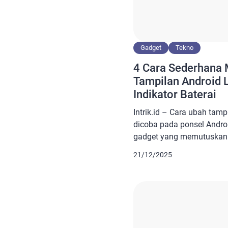
Gadget
Tekno
4 Cara Sederhana
Tampilan Android 
Indikator Baterai
Intrik.id – Cara ubah tampi
dicoba pada ponsel Androi
gadget yang memutuskan
tampilannya karena bosa
21/12/2025
sebelumnya. Untuk mela
dan bisa disesuaikan den
juga: Blackview Color 6 H
Smartphone 4G Kelas Me
Indikator Baterai dengan [