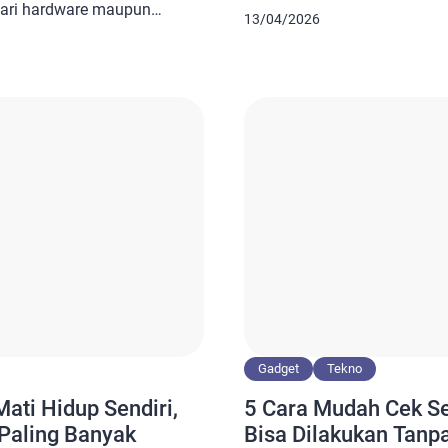
adalah komponen vital yang
 dari hardware maupun
13/04/2026
penggunaan perangkat setia
 sederhana seperti
pengaturan yang tepat dan 
e sistem, hingga reset
tahan baterai HP Vivo bisa 
a kembali normal.
lebih efisien. Baca juga: Viv
alme menjadi hal penting
ak sendiri tanpa disentuh.
[…]
Gadget
Tekno
ati Hidup Sendiri,
5 Cara Mudah Cek S
 Paling Banyak
Bisa Dilakukan Tanpa