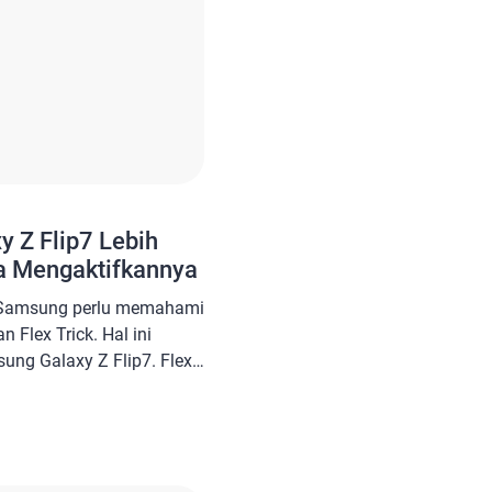
y Z Flip7 Lebih
ra Mengaktifkannya
l Samsung perlu memahami
Flex Trick. Hal ini
ng Galaxy Z Flip7. Flex
mpuan ponsel tersebut
an. Istilah ini juga
onselnya dalam
 otomatis sesuai dengan