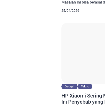
Masalah ini bisa berasal
software. Dengan langkah
25/04/2026
membersihkan layar, updat
pabrik, performa layar bis
Mengatasi ghost touch Re
saat layar tiba-tiba berger
Kondisi ini sering muncul 
Gadget
Tekno
HP Xiaomi Sering M
Ini Penyebab yang