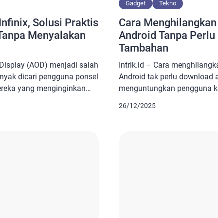
Gadget
Tekno
nfinix, Solusi Praktis
Cara Menghilangkan 
i Tanpa Menyalakan
Android Tanpa Perlu
Tambahan
n Display (AOD) menjadi salah
Intrik.id – Cara menghilangk
yak dicari pengguna ponsel
Android tak perlu download a
mereka yang menginginkan
menguntungkan pengguna kar
rmasi penting tanpa harus
menyiapkan ruang penyimpan
26/12/2025
ya. Dengan fitur ini,
Sebagaimana yang kita keta
m, tanggal, dan notifikasi
aplikasi tambahan lewat Goo
yar berada dalam kondisi
mengharuskan ponsel memili
 juga dirancang […]
penyimpanan memadai. Baca
Menyegarkan Tampilan Andro