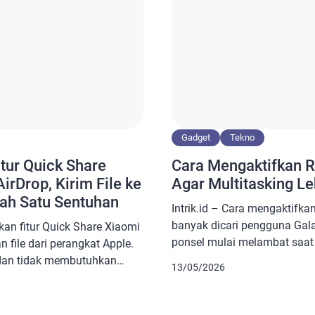
Gadget
Tekno
tur Quick Share
Cara Mengaktifkan 
rDrop, Kirim File ke
Agar Multitasking Le
ah Satu Sentuhan
Intrik.id – Cara mengaktifk
banyak dicari pengguna Gal
kan fitur Quick Share Xiaomi
ponsel mulai melambat saa
file dari perangkat Apple.
aplikasi sekaligus. Samsun
dan tidak membutuhkan
13/05/2026
Plus untuk membantu sistem 
engguna hanya perlu
melalui tambahan virtual RA
ima pada Quick Share.
Fitur ini mulai populer sejak 
 menerima kiriman file. Cara