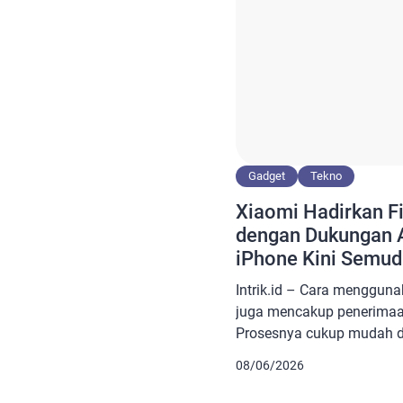
Gadget
Tekno
Xiaomi Hadirkan Fi
dengan Dukungan Ai
iPhone Kini Semud
Intrik.id – Cara mengguna
juga mencakup penerimaan 
Prosesnya cukup mudah 
konfigurasi yang rumit. P
08/06/2026
mengaktifkan mode pener
Setelah itu perangkat siap