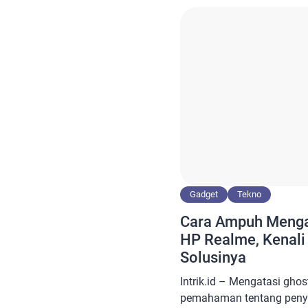
menggunakan fitur Quick 
topik yang banyak dibica
Xiaomi […]
Gadget
Tekno
Cara Ampuh Mengat
HP Realme, Kenali
Solusinya
Intrik.id – Mengatasi gh
pemahaman tentang penye