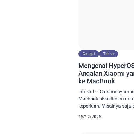
Gadget
Tekno
Mengenal HyperOS 
Andalan Xiaomi ya
ke MacBook
Intrik.id – Cara menyamb
Macbook bisa dicoba un
keperluan. Misalnya saja p
ataupun keperluan hiburan
15/12/2025
menyambungkan kedua per
memungkinkan visualnya ja