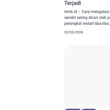
Terjadi
Intrik.id – Cara mengatas
sendiri sering dicari ole
perangkat restart tiba-ti
dan bisa terjadi pada bany
02/03/2026
tersebut biasanya berkaita
atau penyimpanan HP Xiao
hidup sendiri, aktivitas di
Bagaimana tidak, akibat m