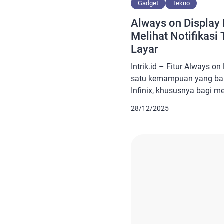
Gadget
Tekno
Always on Display I
Melihat Notifikas
Layar
Intrik.id – Fitur Always o
satu kemampuan yang ban
Infinix, khususnya bagi 
akses cepat terhadap info
28/12/2025
menyalakan layar sepenuhn
pengguna dapat melihat ja
secara instan meskipun la
siaga. Selain praktis, AOD