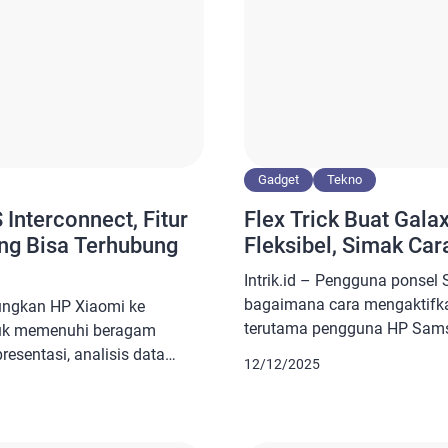
Gadget
Tekno
Interconnect, Fitur
Flex Trick Buat Galax
ng Bisa Terhubung
Fleksibel, Simak Ca
Intrik.id – Pengguna ponse
bagaimana cara mengaktifkan 
ungkan HP Xiaomi ke
terutama pengguna HP Samsu
tuk memenuhi beragam
Trick itu sendiri ialah kema
resentasi, analisis data
12/12/2025
dalam mendeteksi status lipat
. Hal ini karena
merujuk pada kemampuan p
angkat tersebut
menjalankan aplikasi secara
di lebih luas. Baca juga: AI