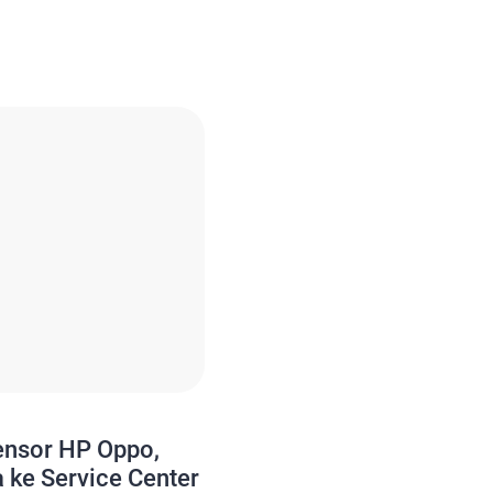
 menentukan durasi
p hari. Sehingga dengan
kebiasaan sederhana, daya
meningkat hingga 20-40%
o V80 Muncul di […]
ensor HP Oppo,
 ke Service Center