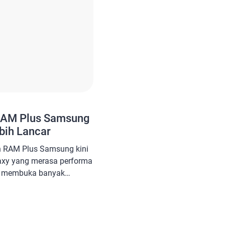
RAM Plus Samsung
bih Lancar
an RAM Plus Samsung kini
axy yang merasa performa
t membuka banyak
g menghadirkan fitur RAM
bekerja lebih ringan
M dari memori internal.
hadir di One UI 4.1 dan