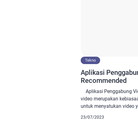
Tekno
Aplikasi Penggabun
Recommended
Aplikasi Penggabung V
video merupakan kebiasaan
untuk menyatukan video
momen yang bagus untuk 
23/07/2023
video. Bagi yang ingin m
smartphone, Anda memerl
berikut sebagai pembantu