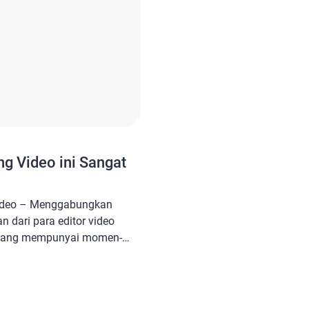
g Video ini Sangat
ideo – Menggabungkan
 dari para editor video
 yang mempunyai momen-
disatukan menjadi satu
enggabungkan video melalui
ukan beberapa aplikasi
 Anda dalam mengedit video.