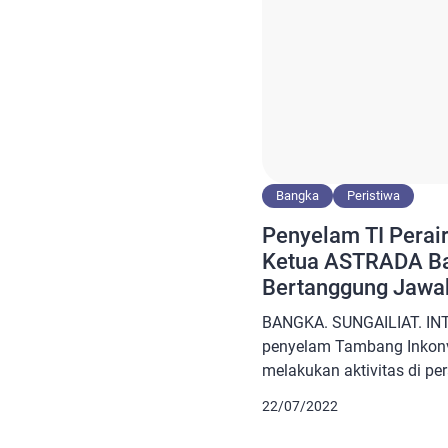
Bangka
Peristiwa
Penyelam TI Perai
Ketua ASTRADA Ba
Bertanggung Jawab 
BANGKA. SUNGAILIAT. INT
penyelam Tambang Inkonve
melakukan aktivitas di per
Matras. Diketahui korban
22/07/2022
Lingkungan Nangnung Teng
Diduga korban tewas lanta