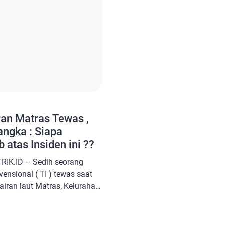
ran Matras Tewas ,
ngka : Siapa
atas Insiden ini ??
RIK.ID – Sedih seorang
nsional ( TI ) tewas saat
airan laut Matras, Kelurahan
 bernama Baron ( 40 ) warga
ah, Kelurahan Sungailiat.
ran terkena Profeler salah