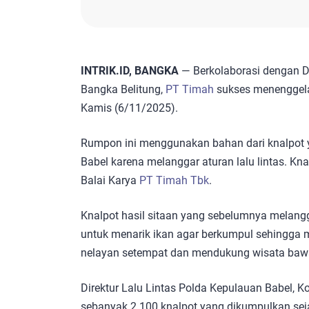
INTRIK.ID, BANGKA
— Berkolaborasi dengan Di
Bangka Belitung,
PT Timah
sukses menenggela
Kamis (6/11/2025).
Rumpon ini menggunakan bahan dari knalpot y
Babel karena melanggar aturan lalu lintas. Kna
Balai Karya
PT Timah Tbk
.
Knalpot hasil sitaan yang sebelumnya melangg
untuk menarik ikan agar berkumpul sehingga 
nelayan setempat dan mendukung wisata bawa
Direktur Lalu Lintas Polda Kepulauan Babel,
sebanyak 2.100 knalpot yang dikumpulkan sej