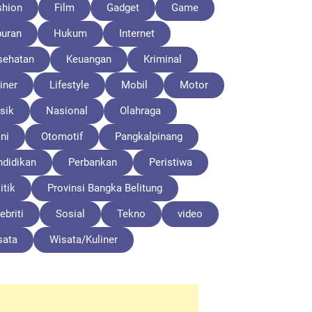
shion
Film
Gadget
Game
buran
Hukum
Internet
sehatan
Keuangan
Kriminal
iner
Lifestyle
Mobil
Motor
sik
Nasional
Olahraga
ni
Otomotif
Pangkalpinang
ndidikan
Perbankan
Peristiwa
itik
Provinsi Bangka Belitung
ebriti
Sosial
Tekno
video
sata
Wisata/Kuliner