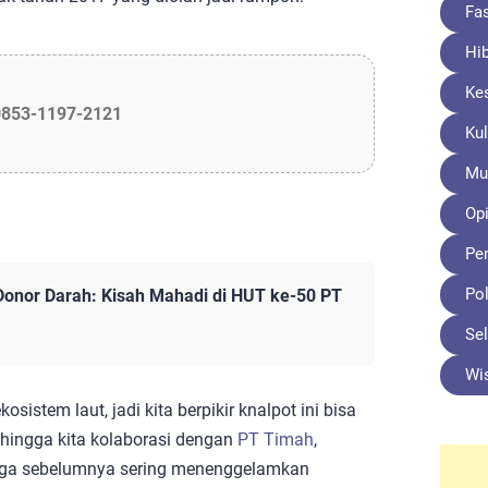
Fa
Hi
Ke
0853-1197-2121
Kul
Mu
Opi
Pe
Pol
 Donor Darah: Kisah Mahadi di HUT ke-50 PT
Sel
Wi
istem laut, jadi kita berpikir knalpot ini bisa
hingga kita kolaborasi dengan
PT Timah
,
uga sebelumnya sering menenggelamkan