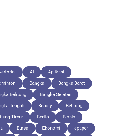
ertorial
AI
Aplikasi
dminton
Bangka
Bangka Barat
ngka Belitung
Bangka Selatan
ngka Tengah
Beauty
Belitung
itung Timur
Berita
Bisnis
la
Bursa
Ekonomi
epaper