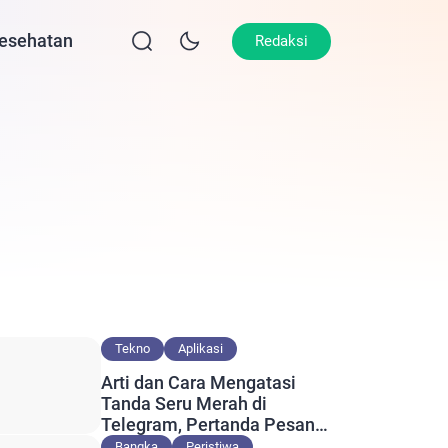
esehatan
Lifestyle
Olahraga
Opini
Redaksi
Tekno
Aplikasi
Arti dan Cara Mengatasi
Tanda Seru Merah di
Telegram, Pertanda Pesan
Gagal Terkirim?
Bangka
Peristiwa