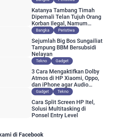
Katanya Tambang Timah
Dipemali Telan Tujuh Orang
Korban Ilegal, Namum
Muncul Slip Pembayaran
Bangka
Peristiwa
Berlogo PT Timah?
Sejumlah Big Bos Sungailiat
Tampung BBM Bersubsidi
Nelayan
Tekno
Gadget
3 Cara Mengaktifkan Dolby
Atmos di HP Xiaomi, Oppo,
dan iPhone agar Audio
Lebih Maksimal
Gadget
Tekno
Cara Split Screen HP Itel,
Solusi Multitasking di
Ponsel Entry Level
 kami di Facebook