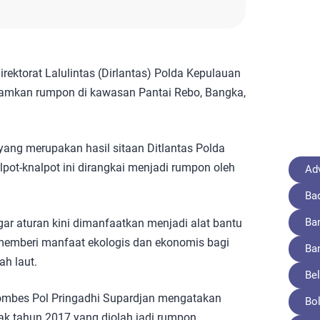
rektorat Lalulintas (Dirlantas) Polda Kepulauan
mkan rumpon di kawasan Pantai Rebo, Bangka,
ang merupakan hasil sitaan Ditlantas Polda
lpot-knalpot ini dirangkai menjadi rumpon oleh
Adv
Ba
Ba
ar aturan kini dimanfaatkan menjadi alat bantu
memberi manfaat ekologis dan ekonomis bagi
Ba
h laut.
Bel
 Kombes Pol Pringadhi Supardjan mengatakan
Bo
ak tahun 2017 yang diolah jadi rumpon.