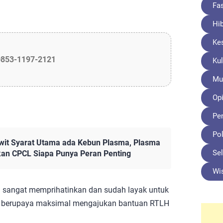
Fa
Hi
Ke
0853-1197-2121
Kul
Mu
Opi
Pe
Pol
it Syarat Utama ada Kebun Plasma, Plasma
Sel
kan CPCL Siapa Punya Peran Penting
Wi
 sangat memprihatinkan dan sudah layak untuk
lah berupaya maksimal mengajukan bantuan RTLH