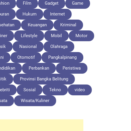
shion
Film
Gadget
Game
buran
Hukum
Internet
sehatan
Keuangan
Kriminal
iner
Lifestyle
Mobil
Motor
sik
Nasional
Olahraga
ni
Otomotif
Pangkalpinang
ndidikan
Perbankan
Peristiwa
itik
Provinsi Bangka Belitung
ebriti
Sosial
Tekno
video
sata
Wisata/Kuliner