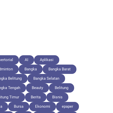
ertorial
AI
Aplikasi
dminton
Bangka
Bangka Barat
ngka Belitung
Bangka Selatan
ngka Tengah
Beauty
Belitung
itung Timur
Berita
Bisnis
la
Bursa
Ekonomi
epaper