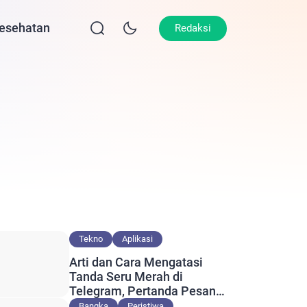
esehatan
Lifestyle
Olahraga
Opini
Redaksi
Tekno
Aplikasi
Arti dan Cara Mengatasi
Tanda Seru Merah di
Telegram, Pertanda Pesan
Gagal Terkirim?
Bangka
Peristiwa