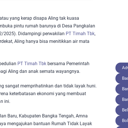
atau yang kerap disapa Aling tak kuasa
mbuka pintu rumah barunya di Desa Pangkalan
2/2025). Didampingi perwakilan
PT Timah Tbk
,
rdekat, Aling hanya bisa menitikkan air mata
pedulian
PT Timah Tbk
bersama Pemerintah
Adv
bagi Aling dan anak semata wayangnya.
Ba
ng sangat memprihatinkan dan tidak layak huni.
Ba
arena keterbatasan ekonomi yang membuat
Ba
 ini.
Bel
lan Baru, Kabupaten Bangka Tengah, Amna
Bo
aya mengajukan bantuan Rumah Tidak Layak