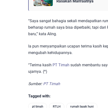
Rasakan Manfaatnya
“Saya sangat bahagia sekali mendapatkan rum
berharap rumah saya bisa diperbaiki, tapi dar
baru,” kata Aling.
Ia pun menyampaikan ucapan terima kasih k
mengubah kehidupannya.
“Terima kasih
PT Timah
sudah membantu saya m
ujarnya. (*)
Sumber:
PT Timah
Tagged with:
pt timah
RTLH
rumah layak huni