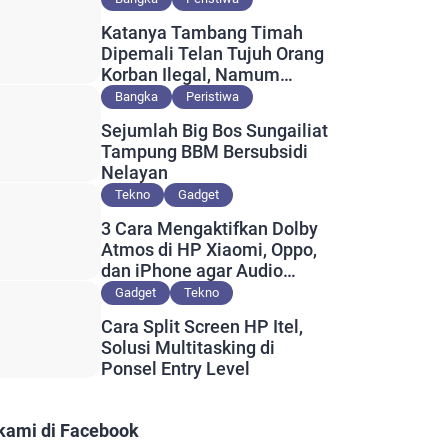
Katanya Tambang Timah
Dipemali Telan Tujuh Orang
Korban Ilegal, Namum
Muncul Slip Pembayaran
Bangka
Peristiwa
Berlogo PT Timah?
Sejumlah Big Bos Sungailiat
Tampung BBM Bersubsidi
Nelayan
Tekno
Gadget
3 Cara Mengaktifkan Dolby
Atmos di HP Xiaomi, Oppo,
dan iPhone agar Audio
Lebih Maksimal
Gadget
Tekno
Cara Split Screen HP Itel,
Solusi Multitasking di
Ponsel Entry Level
 kami di Facebook