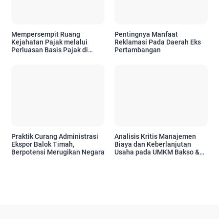
Mempersempit Ruang
Pentingnya Manfaat
Kejahatan Pajak melalui
Reklamasi Pada Daerah Eks
Perluasan Basis Pajak di
Pertambangan
Tengah Dinamika Global
Praktik Curang Administrasi
Analisis Kritis Manajemen
Ekspor Balok Timah,
Biaya dan Keberlanjutan
Berpotensi Merugikan Negara
Usaha pada UMKM Bakso &
Mie Ayam Mas Blankon Pasca
Pandemi.