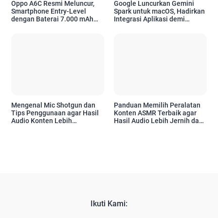
Oppo A6C Resmi Meluncur,
Google Luncurkan Gemini
Smartphone Entry-Level
Spark untuk macOS, Hadirkan
dengan Baterai 7.000 mAh
Integrasi Aplikasi demi
dan Desain Premium
Tingkatkan Produktivitas
Pengguna Apple
Mengenal Mic Shotgun dan
Panduan Memilih Peralatan
Tips Penggunaan agar Hasil
Konten ASMR Terbaik agar
Audio Konten Lebih
Hasil Audio Lebih Jernih dan
Profesional
Profesional
Ikuti Kami: