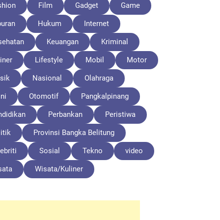
shion
Film
Gadget
Game
buran
Hukum
Internet
sehatan
Keuangan
Kriminal
iner
Lifestyle
Mobil
Motor
sik
Nasional
Olahraga
ni
Otomotif
Pangkalpinang
ndidikan
Perbankan
Peristiwa
itik
Provinsi Bangka Belitung
ebriti
Sosial
Tekno
video
sata
Wisata/Kuliner