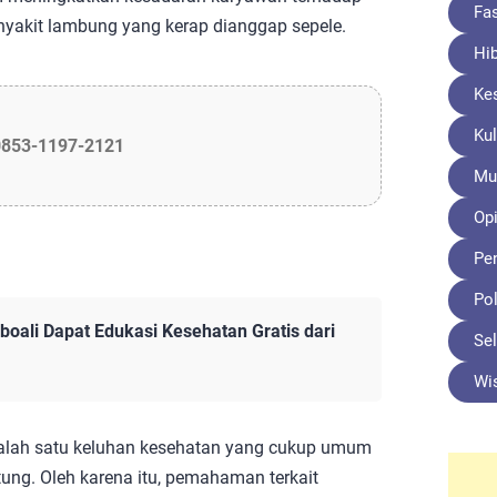
Fa
yakit lambung yang kerap dianggap sepele.
Hi
Ke
Kul
0853-1197-2121
Mu
Opi
Pe
Pol
oali Dapat Edukasi Kesehatan Gratis dari
Sel
Wi
lah satu keluhan kesehatan yang cukup umum
tung. Oleh karena itu, pemahaman terkait