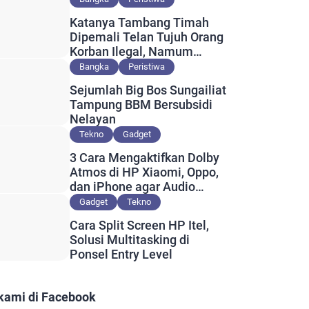
Katanya Tambang Timah
Dipemali Telan Tujuh Orang
Korban Ilegal, Namum
Muncul Slip Pembayaran
Bangka
Peristiwa
Berlogo PT Timah?
Sejumlah Big Bos Sungailiat
Tampung BBM Bersubsidi
Nelayan
Tekno
Gadget
3 Cara Mengaktifkan Dolby
Atmos di HP Xiaomi, Oppo,
dan iPhone agar Audio
Lebih Maksimal
Gadget
Tekno
Cara Split Screen HP Itel,
Solusi Multitasking di
Ponsel Entry Level
 kami di Facebook