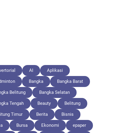
ertorial
AI
Aplikasi
dminton
Bangka
Bangka Barat
ngka Belitung
Bangka Selatan
ngka Tengah
Beauty
Belitung
itung Timur
Berita
Bisnis
la
Bursa
Ekonomi
epaper