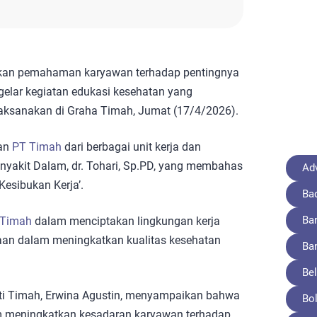
kan pemahaman karyawan terhadap pentingnya
lar kegiatan edukasi kesehatan yang
laksanakan di Graha Timah, Jumat (17/4/2026).
wan
PT Timah
dari berbagai unit kerja dan
nyakit Dalam, dr. Tohari, Sp.PD, yang membahas
Adv
esibukan Kerja’.
Ba
Ba
Timah
dalam menciptakan lingkungan kerja
haan dalam meningkatkan kualitas kesehatan
Ba
Bel
ti Timah, Erwina Agustin, menyampaikan bahwa
Bo
m meningkatkan kesadaran karyawan terhadap