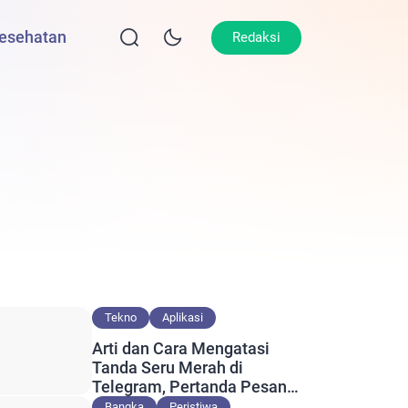
esehatan
Lifestyle
Olahraga
Opini
Redaksi
Tekno
Aplikasi
Arti dan Cara Mengatasi
Tanda Seru Merah di
Telegram, Pertanda Pesan
Gagal Terkirim?
Bangka
Peristiwa