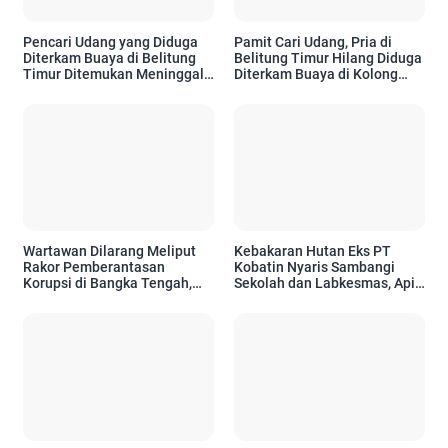
Pencari Udang yang Diduga
Pamit Cari Udang, Pria di
Diterkam Buaya di Belitung
Belitung Timur Hilang Diduga
Timur Ditemukan Meninggal,
Diterkam Buaya di Kolong
Operasi SAR Ditutup
Kero
Wartawan Dilarang Meliput
Kebakaran Hutan Eks PT
Rakor Pemberantasan
Kobatin Nyaris Sambangi
Korupsi di Bangka Tengah,
Sekolah dan Labkesmas, Api
Tuai Sorotan
Sempat Muncul di Dua Titik