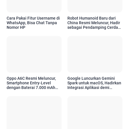
Cara Pakai Fitur Username di
Robot Humanoid Baru dari
WhatsApp, Bisa Chat Tanpa
China Resmi Meluncur, Hadir
Nomor HP
sebagai Pendamping Cerdas
untuk Kebutuhan Emosional
Oppo A6C Resmi Meluncur,
Google Luncurkan Gemini
Smartphone Entry-Level
Spark untuk macOS, Hadirkan
dengan Baterai 7.000 mAh
Integrasi Aplikasi demi
dan Desain Premium
Tingkatkan Produktivitas
Pengguna Apple