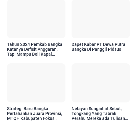
Tahun 2024 Pemkab Bangka
Dapet Kabar PT Dewa Putra
Katanya Defisit Anggaran,
Bangka Di Panggil Pidsus
Tapi Mampu Beli Kapal
Ambulance Meliaran?
Strategi Baru Bangka
Nelayan Sungailiat Sebut,
Pertahankan Juara Provinsi,
Tongkang Yang Tabrak
MTQH Kabupaten Fokus
Perahu Mereka ada Tulisan
Seleksi Cabang yang Masih
AN dan BATAM
Lemah