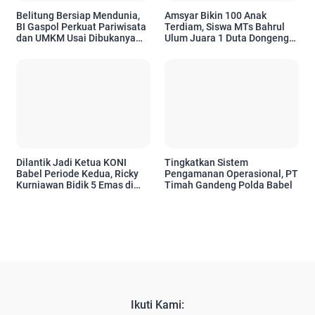
Belitung Bersiap Mendunia,
Amsyar Bikin 100 Anak
BI Gaspol Perkuat Pariwisata
Terdiam, Siswa MTs Bahrul
dan UMKM Usai Dibukanya
Ulum Juara 1 Duta Dongeng
Rute Internasional
BI 2026
Dilantik Jadi Ketua KONI
Tingkatkan Sistem
Babel Periode Kedua, Ricky
Pengamanan Operasional, PT
Kurniawan Bidik 5 Emas di
Timah Gandeng Polda Babel
PON NTB-NTT
Ikuti Kami: