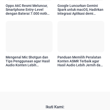
Oppo A6C Resmi Meluncur,
Google Luncurkan Gemini
Smartphone Entry-Level
Spark untuk macOS, Hadirkan
dengan Baterai 7.000 mAh
Integrasi Aplikasi demi
dan Desain Premium
Tingkatkan Produktivitas
Pengguna Apple
Mengenal Mic Shotgun dan
Panduan Memilih Peralatan
Tips Penggunaan agar Hasil
Konten ASMR Terbaik agar
Audio Konten Lebih
Hasil Audio Lebih Jernih dan
Profesional
Profesional
Ikuti Kami: