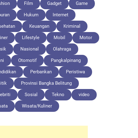
shion
Film
Gadget
Game
buran
Hukum
Internet
sehatan
Keuangan
Kriminal
iner
Lifestyle
Mobil
Motor
sik
Nasional
Olahraga
ni
Otomotif
Pangkalpinang
ndidikan
Perbankan
Peristiwa
itik
Provinsi Bangka Belitung
ebriti
Sosial
Tekno
video
sata
Wisata/Kuliner