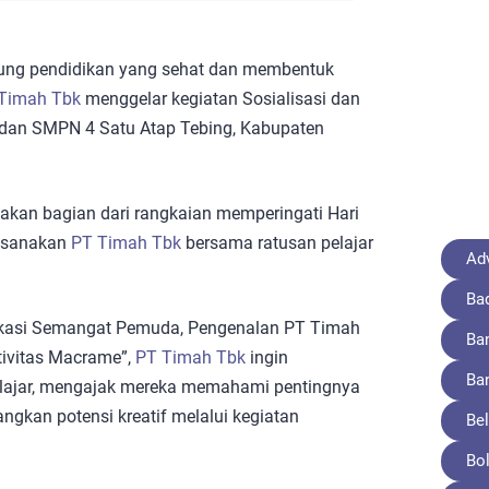
ng pendidikan yang sehat dan membentuk
Timah Tbk
menggelar kegiatan Sosialisasi dan
a dan SMPN 4 Satu Atap Tebing, Kabupaten
upakan bagian dari rangkaian memperingati Hari
ksanakan
PT Timah Tbk
bersama ratusan pelajar
Adv
Ba
Edukasi Semangat Pemuda, Pengenalan PT Timah
Ba
tivitas Macrame”,
PT Timah Tbk
ingin
Ba
lajar, mengajak mereka memahami pentingnya
gkan potensi kreatif melalui kegiatan
Bel
Bo