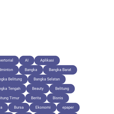
ertorial
AI
Aplikasi
dminton
Bangka
Bangka Barat
ngka Belitung
Bangka Selatan
ngka Tengah
Beauty
Belitung
itung Timur
Berita
Bisnis
la
Bursa
Ekonomi
epaper