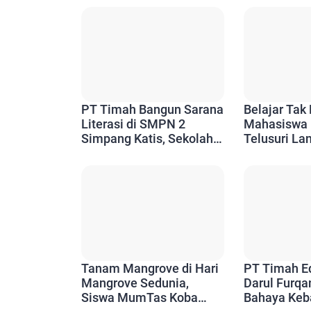
PT Timah Bangun Sarana
Belajar Tak 
Literasi di SMPN 2
Mahasiswa 
Simpang Katis, Sekolah:
Telusuri La
Buka Ruang Siswa
Proses Tam
Kembangkan Potensi
Timah dari 
Hilir
Tanam Mangrove di Hari
PT Timah Ed
Mangrove Sedunia,
Darul Furqa
Siswa MumTas Koba
Bahaya Keb