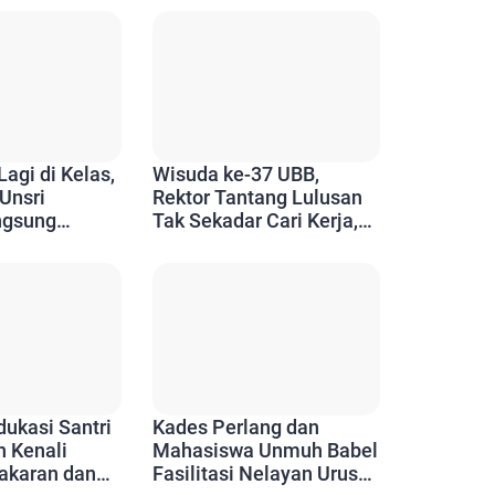
Lagi di Kelas,
Wisuda ke-37 UBB,
Unsri
Rektor Tantang Lulusan
ngsung
Tak Sekadar Cari Kerja,
bang PT
Tapi Ciptakan Dampak
Hulu hingga
bagi Masyarakat
ukasi Santri
Kades Perlang dan
n Kenali
Mahasiswa Unmuh Babel
akaran dan
Fasilitasi Nelayan Urus