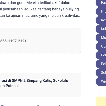
Fa
siswa dan guru. Mereka terlibat aktif dalam
fil perusahaan, edukasi tentang bahaya bullying,
Hi
n kerajinan macrame yang melatih kreativitas.
Ke
Kul
Mu
0853-1197-2121
Opi
Pe
Pol
Sel
rasi di SMPN 2 Simpang Katis, Sekolah:
Wi
an Potensi