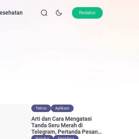
esehatan
Lifestyle
Olahraga
Opini
Redaksi
Tekno
Aplikasi
Arti dan Cara Mengatasi
Tanda Seru Merah di
Telegram, Pertanda Pesan
Gagal Terkirim?
Bangka
Peristiwa