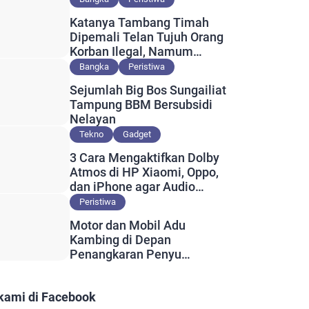
Katanya Tambang Timah
Dipemali Telan Tujuh Orang
Korban Ilegal, Namum
Muncul Slip Pembayaran
Bangka
Peristiwa
Berlogo PT Timah?
Sejumlah Big Bos Sungailiat
Tampung BBM Bersubsidi
Nelayan
Tekno
Gadget
3 Cara Mengaktifkan Dolby
Atmos di HP Xiaomi, Oppo,
dan iPhone agar Audio
Lebih Maksimal
Peristiwa
Motor dan Mobil Adu
Kambing di Depan
Penangkaran Penyu
Guntung, Satu Orang
Meninggal
 kami di Facebook