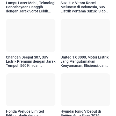
Lampu Laser Mobil, Teknologi
Suzuki e Vitara Resmi
Pencahayaan Canggih
Meluncur di Indonesia, SUV
dengan Jarak Sorot Lebih
Listrik Pertama Suzuki Siap
Jauh dan Efisiensi Tinggi
Sambut Era Mobilitas Ramah
Lingkungan
Changan Deepal S07, SUV
United TX 3000, Motor Listrik
Listrik Premium dengan Jarak
yang Mengutamakan
Tempuh 560 Km dan
Kenyamanan, Efisiensi, dan
Berteknologi Canggih
Teknologi Modern
Honda Prelude Limited
Hyundai Ioniq V Debut di
Edition Hadir dengan
Beijing Auto Show 2026,