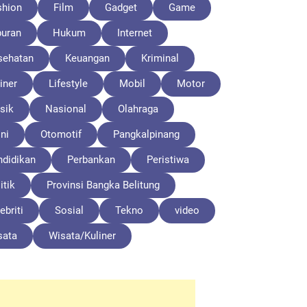
shion
Film
Gadget
Game
buran
Hukum
Internet
sehatan
Keuangan
Kriminal
iner
Lifestyle
Mobil
Motor
sik
Nasional
Olahraga
ni
Otomotif
Pangkalpinang
ndidikan
Perbankan
Peristiwa
itik
Provinsi Bangka Belitung
ebriti
Sosial
Tekno
video
sata
Wisata/Kuliner