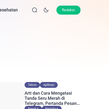
esehatan
Lifestyle
Olahraga
Opini
Redaksi
Tekno
Aplikasi
Arti dan Cara Mengatasi
Tanda Seru Merah di
Telegram, Pertanda Pesan
Gagal Terkirim?
Bangka
Peristiwa