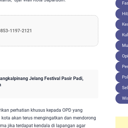
Fa
Hi
Ke
0853-1197-2121
Kul
Mu
Opi
Pe
Pol
ngkalpinang Jelang Festival Pasir Padi,
h
Sel
Wi
ikan perhatian khusus kepada OPD yang
h kota akan terus mengingatkan dan mendorong
ama jika terdapat kendala di lapangan agar