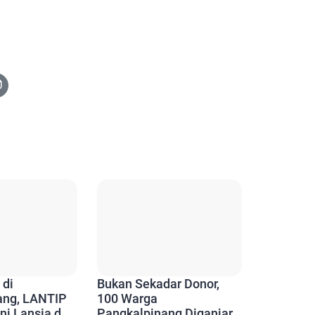
 di
Bukan Sekadar Donor,
ang, LANTIP
100 Warga
ni Lansia dan
Pangkalpinang Diganjar