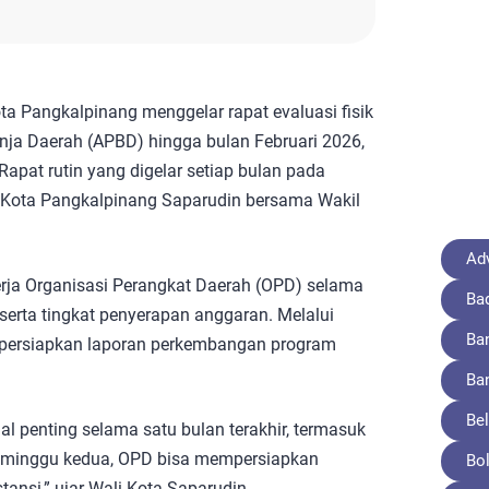
a Pangkalpinang menggelar rapat evaluasi fisik
ja Daerah (APBD) hingga bulan Februari 2026,
apat rutin yang digelar setiap bulan pada
i Kota Pangkalpinang Saparudin bersama Wakil
Adv
rja Organisasi Perangkat Daerah (OPD) selama
Ba
 serta tingkat penyerapan anggaran. Melalui
Ba
mpersiapkan laporan perkembangan program
Ba
Bel
-hal penting selama satu bulan terakhir, termasuk
p minggu kedua, OPD bisa mempersiapkan
Bo
ansi,” ujar Wali Kota Saparudin.