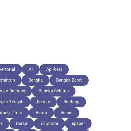
ertorial
AI
Aplikasi
dminton
Bangka
Bangka Barat
ngka Belitung
Bangka Selatan
ngka Tengah
Beauty
Belitung
itung Timur
Berita
Bisnis
la
Bursa
Ekonomi
epaper