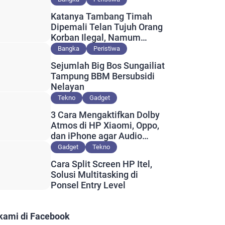
Katanya Tambang Timah
Dipemali Telan Tujuh Orang
Korban Ilegal, Namum
Muncul Slip Pembayaran
Bangka
Peristiwa
Berlogo PT Timah?
Sejumlah Big Bos Sungailiat
Tampung BBM Bersubsidi
Nelayan
Tekno
Gadget
3 Cara Mengaktifkan Dolby
Atmos di HP Xiaomi, Oppo,
dan iPhone agar Audio
Lebih Maksimal
Gadget
Tekno
Cara Split Screen HP Itel,
Solusi Multitasking di
Ponsel Entry Level
 kami di Facebook