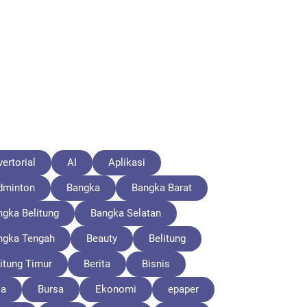
ertorial
AI
Aplikasi
dminton
Bangka
Bangka Barat
ngka Belitung
Bangka Selatan
ngka Tengah
Beauty
Belitung
itung Timur
Berita
Bisnis
la
Bursa
Ekonomi
epaper