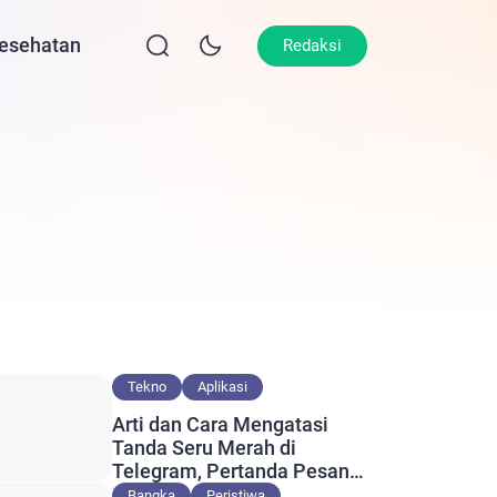
esehatan
Lifestyle
Olahraga
Opini
Redaksi
Tekno
Aplikasi
Arti dan Cara Mengatasi
Tanda Seru Merah di
Telegram, Pertanda Pesan
Gagal Terkirim?
Bangka
Peristiwa