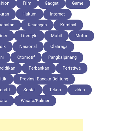
shion
Film
Gadget
Game
buran
Hukum
Internet
sehatan
Keuangan
Kriminal
iner
Lifestyle
Mobil
Motor
sik
Nasional
Olahraga
ni
Otomotif
Pangkalpinang
ndidikan
Perbankan
Peristiwa
itik
Provinsi Bangka Belitung
ebriti
Sosial
Tekno
video
sata
Wisata/Kuliner