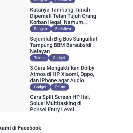
Katanya Tambang Timah
Dipemali Telan Tujuh Orang
Korban Ilegal, Namum
Muncul Slip Pembayaran
Bangka
Peristiwa
Berlogo PT Timah?
Sejumlah Big Bos Sungailiat
Tampung BBM Bersubsidi
Nelayan
Tekno
Gadget
3 Cara Mengaktifkan Dolby
Atmos di HP Xiaomi, Oppo,
dan iPhone agar Audio
Lebih Maksimal
Gadget
Tekno
Cara Split Screen HP Itel,
Solusi Multitasking di
Ponsel Entry Level
 kami di Facebook