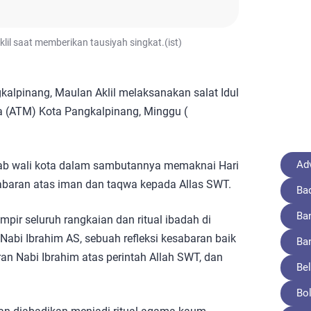
lil saat memberikan tausiyah singkat.(ist)
alpinang, Maulan Aklil melaksanakan salat Idul
a (ATM) Kota Pangkalpinang, Minggu (
Adv
rab wali kota dalam sambutannya memaknai Hari
sabaran atas iman dan taqwa kepada Allas SWT.
Ba
Ba
ir seluruh rangkaian dan ritual ibadah di
 Nabi Ibrahim AS, sebuah refleksi kesabaran baik
Ba
n Nabi Ibrahim atas perintah Allah SWT, dan
Bel
Bo