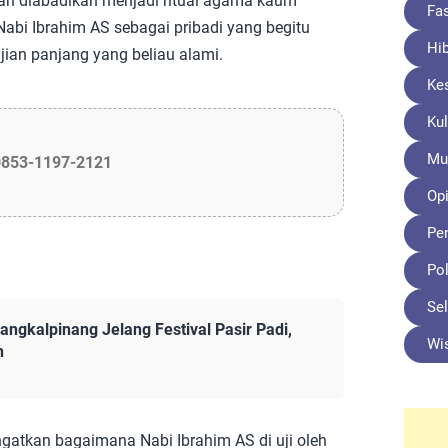
an diabadikan menjadi ritual agama kaum
Fa
bi Ibrahim AS sebagai pribadi yang begitu
Hi
jian panjang yang beliau alami.
Ke
Kul
Mu
0853-1197-2121
Opi
Pe
Pol
Sel
ngkalpinang Jelang Festival Pasir Padi,
Wi
h
ingatkan bagaimana Nabi Ibrahim AS di uji oleh