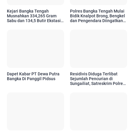
Kejari Bangka Tengah
Polres Bangka Tengah Mulai
Musnahkan 334,265 Gram
Bidik Knalpot Brong, Bengkel
Sabu dan 134,5 Butir Ekstasi
dan Pengendara Diingatkan
dari 111 Perkara
Siap Ditindak
Dapet Kabar PT Dewa Putra
Residivis Diduga Terlibat
Bangka Di Panggil Pidsus
Sejumlah Pencurian di
Sungailiat, Satreskrim Polres
Bangka Amankan Pria 47
Tahun