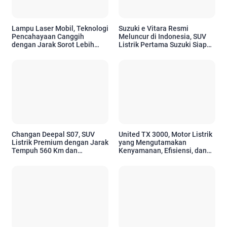
Lampu Laser Mobil, Teknologi
Suzuki e Vitara Resmi
Pencahayaan Canggih
Meluncur di Indonesia, SUV
dengan Jarak Sorot Lebih
Listrik Pertama Suzuki Siap
Jauh dan Efisiensi Tinggi
Sambut Era Mobilitas Ramah
Lingkungan
Changan Deepal S07, SUV
United TX 3000, Motor Listrik
Listrik Premium dengan Jarak
yang Mengutamakan
Tempuh 560 Km dan
Kenyamanan, Efisiensi, dan
Berteknologi Canggih
Teknologi Modern