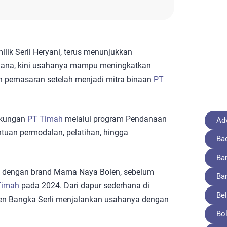
ik Serli Heryani, terus menunjukkan
rhana, kini usahanya mampu meningkatkan
n pemasaran setelah menjadi mitra binaan
PT
dukungan
PT Timah
melalui program Pendanaan
Adv
uan permodalan, pelatihan, hingga
Ba
Ba
17 dengan brand Mama Naya Bolen, sebelum
Ba
Timah
pada 2024. Dari dapur sederhana di
Bel
aten Bangka Serli menjalankan usahanya dengan
Bo