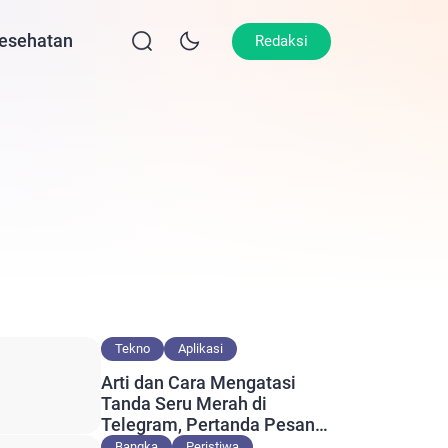
esehatan
Lifestyle
Olahraga
Opini
Redaksi
Tekno
Aplikasi
Arti dan Cara Mengatasi
Tanda Seru Merah di
Telegram, Pertanda Pesan
Gagal Terkirim?
Bangka
Peristiwa