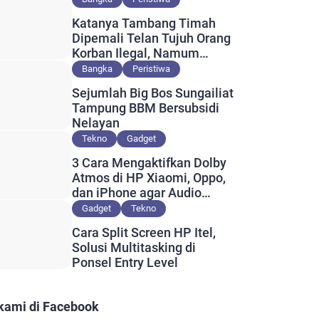
Katanya Tambang Timah
Dipemali Telan Tujuh Orang
Korban Ilegal, Namum
Muncul Slip Pembayaran
Bangka
Peristiwa
Berlogo PT Timah?
Sejumlah Big Bos Sungailiat
Tampung BBM Bersubsidi
Nelayan
Tekno
Gadget
3 Cara Mengaktifkan Dolby
Atmos di HP Xiaomi, Oppo,
dan iPhone agar Audio
Lebih Maksimal
Gadget
Tekno
Cara Split Screen HP Itel,
Solusi Multitasking di
Ponsel Entry Level
 kami di Facebook