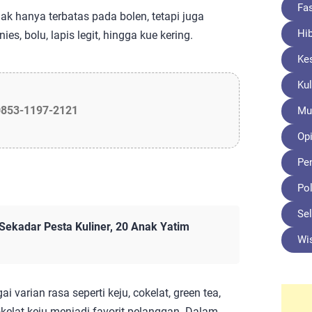
Fa
 hanya terbatas pada bolen, tetapi juga
Hi
es, bolu, lapis legit, hingga kue kering.
Ke
Kul
0853-1197-2121
Mu
Opi
Pe
Pol
Sel
 Sekadar Pesta Kuliner, 20 Anak Yatim
Wi
varian rasa seperti keju, cokelat, green tea,
cokelat keju menjadi favorit pelanggan. Dalam