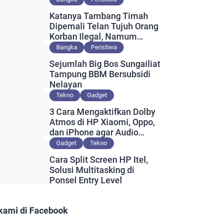
Katanya Tambang Timah
Dipemali Telan Tujuh Orang
Korban Ilegal, Namum
Muncul Slip Pembayaran
Bangka
Peristiwa
Berlogo PT Timah?
Sejumlah Big Bos Sungailiat
Tampung BBM Bersubsidi
Nelayan
Tekno
Gadget
3 Cara Mengaktifkan Dolby
Atmos di HP Xiaomi, Oppo,
dan iPhone agar Audio
Lebih Maksimal
Gadget
Tekno
Cara Split Screen HP Itel,
Solusi Multitasking di
Ponsel Entry Level
 kami di Facebook