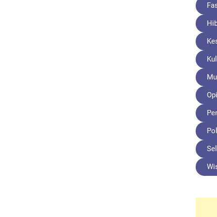
Fa
Hi
Ke
Kul
Mu
Opi
Pe
Pol
Sel
Wi