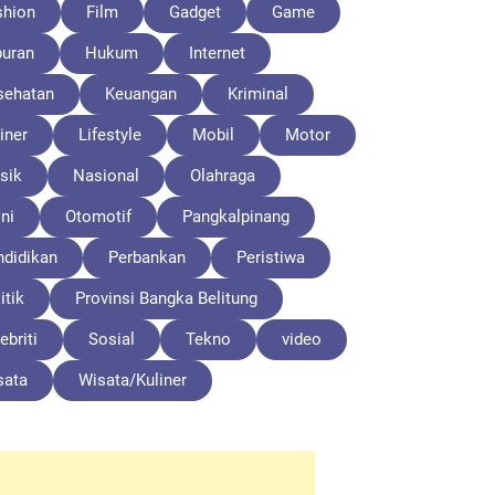
shion
Film
Gadget
Game
buran
Hukum
Internet
sehatan
Keuangan
Kriminal
iner
Lifestyle
Mobil
Motor
sik
Nasional
Olahraga
ni
Otomotif
Pangkalpinang
ndidikan
Perbankan
Peristiwa
itik
Provinsi Bangka Belitung
ebriti
Sosial
Tekno
video
sata
Wisata/Kuliner