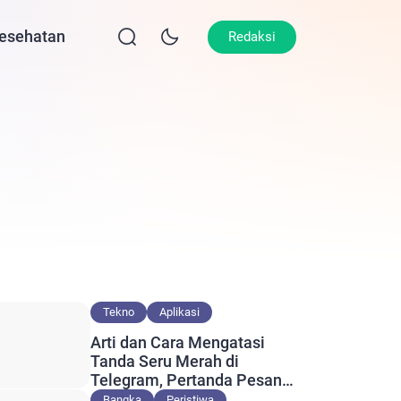
esehatan
Lifestyle
Olahraga
Opini
Redaksi
Tekno
Aplikasi
Arti dan Cara Mengatasi
Tanda Seru Merah di
Telegram, Pertanda Pesan
Gagal Terkirim?
Bangka
Peristiwa