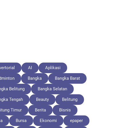
ertorial
AI
Aplikasi
dminton
Bangka
Bangka Barat
ngka Belitung
Bangka Selatan
ngka Tengah
Beauty
Belitung
itung Timur
Berita
Bisnis
la
Bursa
Ekonomi
epaper