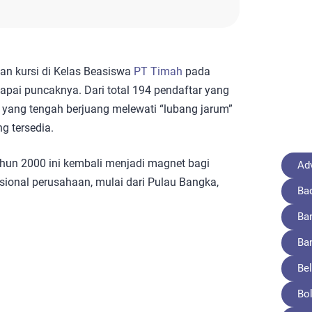
n kursi di Kelas Beasiswa
PT Timah
pada
ai puncaknya. Dari total 194 pendaftar yang
h yang tengah berjuang melewati “lubang jarum”
g tersedia.
ahun 2000 ini kembali menjadi magnet bagi
Adv
asional perusahaan, mulai dari Pulau Bangka,
Ba
Ba
Ba
Bel
Bo