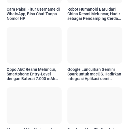
Cara Pakai Fitur Username di
Robot Humanoid Baru dari
WhatsApp, Bisa Chat Tanpa
China Resmi Meluncur, Hadir
Nomor HP
sebagai Pendamping Cerdas
untuk Kebutuhan Emosional
Oppo A6C Resmi Meluncur,
Google Luncurkan Gemini
Smartphone Entry-Level
Spark untuk macOS, Hadirkan
dengan Baterai 7.000 mAh
Integrasi Aplikasi demi
dan Desain Premium
Tingkatkan Produktivitas
Pengguna Apple