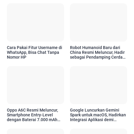
Cara Pakai Fitur Username di
Robot Humanoid Baru dari
WhatsApp, Bisa Chat Tanpa
China Resmi Meluncur, Hadir
Nomor HP
sebagai Pendamping Cerdas
untuk Kebutuhan Emosional
Oppo A6C Resmi Meluncur,
Google Luncurkan Gemini
Smartphone Entry-Level
Spark untuk macOS, Hadirkan
dengan Baterai 7.000 mAh
Integrasi Aplikasi demi
dan Desain Premium
Tingkatkan Produktivitas
Pengguna Apple