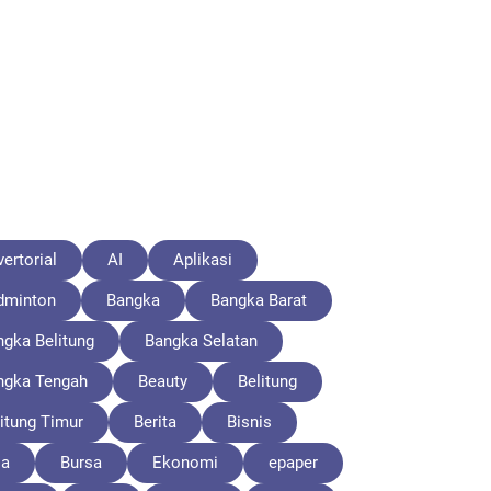
ertorial
AI
Aplikasi
dminton
Bangka
Bangka Barat
ngka Belitung
Bangka Selatan
ngka Tengah
Beauty
Belitung
itung Timur
Berita
Bisnis
la
Bursa
Ekonomi
epaper