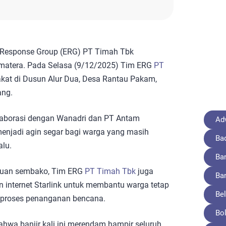
Response Group (ERG) PT Timah Tbk
matera. Pada Selasa (9/12/2025) Tim ERG
PT
at di Dusun Alur Dua, Desa Rantau Pakam,
ang.
aborasi dengan Wanadri dan PT Antam
Adv
enjadi agin segar bagi warga yang masih
Ba
alu.
Ba
ntuan sembako, Tim ERG
PT Timah Tbk
juga
Ba
an internet Starlink untuk membantu warga tetap
Bel
proses penanganan bencana.
Bo
ahwa banjir kali ini merendam hampir seluruh