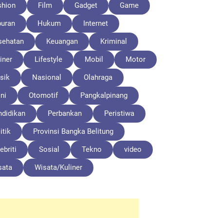
shion
Film
Gadget
Game
buran
Hukum
Internet
sehatan
Keuangan
Kriminal
iner
Lifestyle
Mobil
Motor
sik
Nasional
Olahraga
ni
Otomotif
Pangkalpinang
ndidikan
Perbankan
Peristiwa
itik
Provinsi Bangka Belitung
ebriti
Sosial
Tekno
video
sata
Wisata/Kuliner