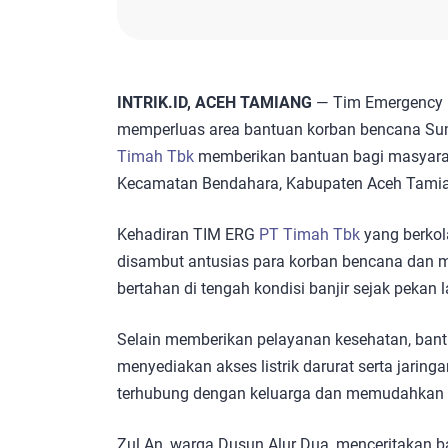
INTRIK.ID, ACEH TAMIANG
— Tim Emergency 
memperluas area bantuan korban bencana Su
Timah Tbk
memberikan bantuan bagi masyarak
Kecamatan Bendahara, Kabupaten Aceh Tami
Kehadiran TIM ERG
PT Timah Tbk
yang berkol
disambut antusias para korban bencana dan m
bertahan di tengah kondisi banjir sejak pekan l
Selain memberikan pelayanan kesehatan, ba
menyediakan akses listrik darurat serta jaring
terhubung dengan keluarga dan memudahkan 
Zul An, warga Dusun Alur Dua, menceritakan b