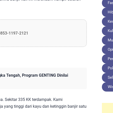
Fa
Hi
Ke
Kul
0853-1197-2121
Mu
Opi
Pe
Pol
ngka Tengah, Program GENTING Dinilai
Sel
Wi
ua. Sekitar 335 KK terdampak. Kami
yang tinggi dari kayu dan ketinggin banjir satu