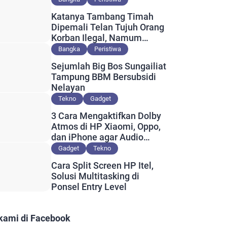
Katanya Tambang Timah
Dipemali Telan Tujuh Orang
Korban Ilegal, Namum
Muncul Slip Pembayaran
Bangka
Peristiwa
Berlogo PT Timah?
Sejumlah Big Bos Sungailiat
Tampung BBM Bersubsidi
Nelayan
Tekno
Gadget
3 Cara Mengaktifkan Dolby
Atmos di HP Xiaomi, Oppo,
dan iPhone agar Audio
Lebih Maksimal
Gadget
Tekno
Cara Split Screen HP Itel,
Solusi Multitasking di
Ponsel Entry Level
 kami di Facebook