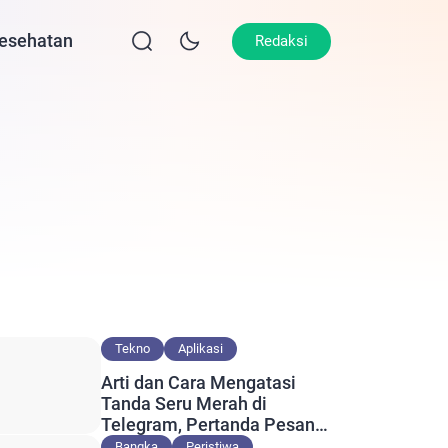
esehatan
Lifestyle
Olahraga
Opini
Redaksi
Tekno
Aplikasi
Arti dan Cara Mengatasi
Tanda Seru Merah di
Telegram, Pertanda Pesan
Gagal Terkirim?
Bangka
Peristiwa