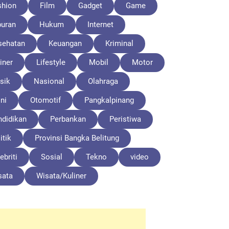
shion
Film
Gadget
Game
buran
Hukum
Internet
sehatan
Keuangan
Kriminal
iner
Lifestyle
Mobil
Motor
sik
Nasional
Olahraga
ni
Otomotif
Pangkalpinang
ndidikan
Perbankan
Peristiwa
itik
Provinsi Bangka Belitung
ebriti
Sosial
Tekno
video
sata
Wisata/Kuliner