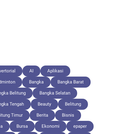
ertorial
AI
Aplikasi
dminton
Bangka
Bangka Barat
ngka Belitung
Bangka Selatan
ngka Tengah
Beauty
Belitung
itung Timur
Berita
Bisnis
la
Bursa
Ekonomi
epaper