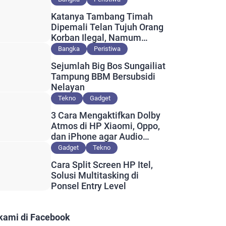
Katanya Tambang Timah
Dipemali Telan Tujuh Orang
Korban Ilegal, Namum
Muncul Slip Pembayaran
Bangka
Peristiwa
Berlogo PT Timah?
Sejumlah Big Bos Sungailiat
Tampung BBM Bersubsidi
Nelayan
Tekno
Gadget
3 Cara Mengaktifkan Dolby
Atmos di HP Xiaomi, Oppo,
dan iPhone agar Audio
Lebih Maksimal
Gadget
Tekno
Cara Split Screen HP Itel,
Solusi Multitasking di
Ponsel Entry Level
 kami di Facebook