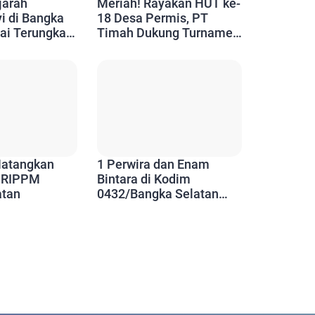
jarah
Meriah! Rayakan HUT ke-
i di Bangka
18 Desa Permis, PT
ai Terungkap,
Timah Dukung Turnamen
uda Diajak
Voli Lintas Kabupaten
n Alam Bukit
atangkan
1 Perwira dan Enam
 RIPPM
Bintara di Kodim
atan
0432/Bangka Selatan
Naik Pangkat