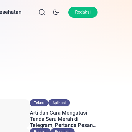
esehatan
Lifestyle
Olahraga
Opini
Redaksi
Tekno
Aplikasi
Arti dan Cara Mengatasi
Tanda Seru Merah di
Telegram, Pertanda Pesan
Gagal Terkirim?
Bangka
Peristiwa