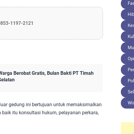
Fa
Hi
0853-1197-2121
Ke
Kul
Mu
Opi
Pe
Warga Berobat Gratis, Bulan Bakti PT Timah
Selatan
Pol
Sel
Wi
 luar gedung ini bertujuan untuk memaksimalkan
aik itu konsultasi hukum, pelayanan perkara,