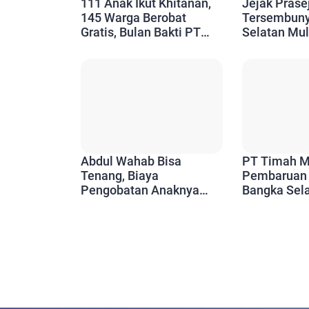
111 Anak Ikut Khitanan,
Jejak Prase
145 Warga Berobat
Tersembuny
Gratis, Bulan Bakti PT
Selatan Mul
Timah Diserbu
Generasi M
Masyarakat Bangka
Jaga Warisa
Selatan
Nenek
Abdul Wahab Bisa
PT Timah M
Tenang, Biaya
Pembaruan
Pengobatan Anaknya
Bangka Sel
Ditanggung PT Timah