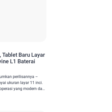
 Tablet Baru Layar
ine L1 Baterai
mumkan perilisannya –
yai ukuran layar 11 inci.
operasi yang modern dan
ne L1. Oukitel menawarkan
k para pengguna. Meskipun
ya sangat terjangkau.