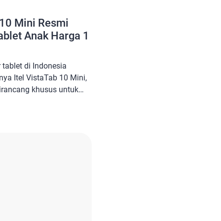
 10 Mini Resmi
Tablet Anak Harga 1
 tablet di Indonesia
ya Itel VistaTab 10 Mini,
 dirancang khusus untuk
ngkau, yaitu sekitar 1
mah di kantong, tablet ini
up menarik,
agi orang tua yang ingin