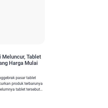
 Meluncur, Tablet
ang Harga Mulai
nggebrak pasar tablet
curkan produk terbarunya
lumnya tablet tersebut
pasar Tiongkok pada bulan
ong premium dan memiliki
unjang aktivitas sehari-