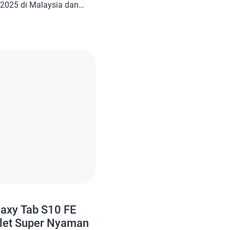
 2025 di Malaysia dan
d GT. Sebelumnya, mereka
ablet ini akan debut
30 Pro. Pihak perusahaan
h teaser resmi terkait
 baru tersebut. Nah, […]
axy Tab S10 FE
blet Super Nyaman