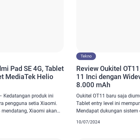
Tekno
mi Pad SE 4G, Tablet
Review Oukitel OT11,
et MediaTek Helio
11 Inci dengan Widev
8.000 mAh
– Kedatangan produk ini
Oukitel OT11 baru saja diu
ra pengguna setia Xiaomi.
Tablet entry level ini mempun
4 mendatang, Xiaomi akan
Mendapat dukungan sistem 
harga yang terjangkau. Bagi
sudah bersertifikasi Widevi
10/07/2024
encari rekomendasi tablet
spesifikasi yang solid untu
arga murah, produk Xiaomi
demikian, penawaran hargan