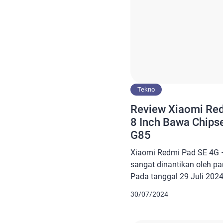
Tekno
Review Xiaomi Red
8 Inch Bawa Chips
G85
Xiaomi Redmi Pad SE 4G 
sangat dinantikan oleh pa
Pada tanggal 29 Juli 202
merilis tablet ini dengan 
30/07/2024
siapa saja yang sedang m
dengan layar lebar dan h