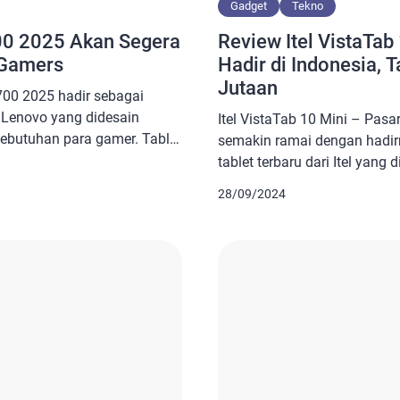
Gadget
Tekno
00 2025 Akan Segera
Review Itel VistaTab
 Gamers
Hadir di Indonesia, 
Jutaan
Y700 2025 hadir sebagai
i Lenovo yang didesain
Itel VistaTab 10 Mini – Pasar
ebutuhan para gamer. Tablet
semakin ramai dengan hadirn
fikasi mumpuni. Dengan
tablet terbaru dari Itel yang
hipset terbaru, dan kapasitas
anak-anak dengan harga terja
28/09/2024
jadikannya pilihan ideal bagi
jutaan. Dengan harga yang ra
galaman gaming portabel
menghadirkan fitur yang cuk
 ThinkBook Flip AI PC,
menjadikannya solusi ideal b
memberikan […]