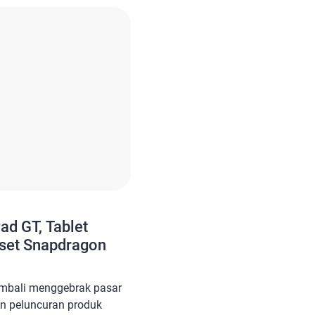
aran apa saja keunggulan
 maka simak […]
Pad GT, Tablet
set Snapdragon
kembali menggebrak pasar
 peluncuran produk