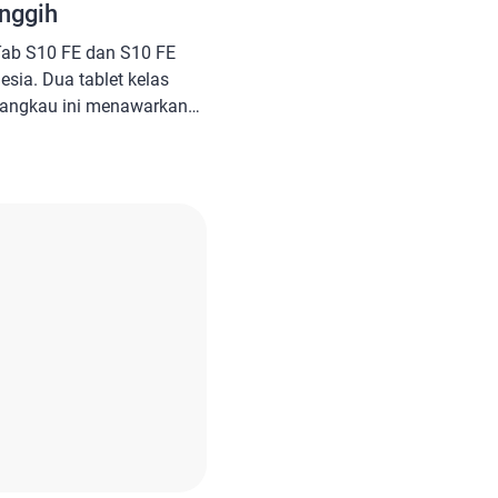
nggih
Tab S10 FE dan S10 FE
esia. Dua tablet kelas
jangkau ini menawarkan
n, performa canggih, dan
mani aktivitas harian
ari produk
simak ulasan selengkapnya
a juga: Spesifikasi