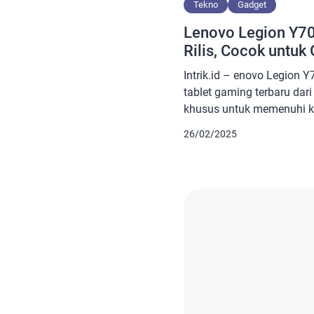
Tekno
Gadget
Lenovo Legion Y7
Rilis, Cocok untuk
Intrik.id – enovo Legion 
tablet gaming terbaru dar
khusus untuk memenuhi k
ini menggabungkan spesi
26/02/2025
layar berkualitas tinggi, c
baterai besar. Hal itu men
mereka yang mencari pen
terbaik. Baca juga: Lenovo
Terobosan […]