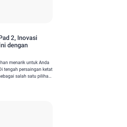
Pad 2, Inovasi
ini dengan
lihan menarik untuk Anda
 Di tengah persaingan ketat
 sebagai salah satu pilihan
 Pad ini cocok untuk
t multifungsi dengan
 tinggi. Tablet ini mampu
n mulai dari