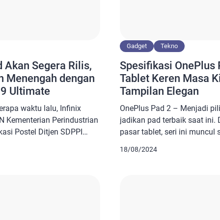
Gadget
Tekno
d Akan Segera Rilis,
Spesifikasi OnePlus 
n Menengah dengan
Tablet Keren Masa K
9 Ultimate
Tampilan Elegan
rapa waktu lalu, Infinix
OnePlus Pad 2 – Menjadi pi
N Kementerian Perindustrian
jadikan pad terbaik saat ini.
kasi Postel Ditjen SDPPI
pasar tablet, seri ini muncul
an Informatika (Kominfo).
menarik bagi para pengguna.
18/08/2024
ertama Infinix ini mulai
Anda yang mencari perangka
ut mengungkapkan bahwa
desain premium dan performa
engan tiga pilihan warna,
memenuhi berbagai kebutuha
. Setiap pilihan warna
produktivitas […]