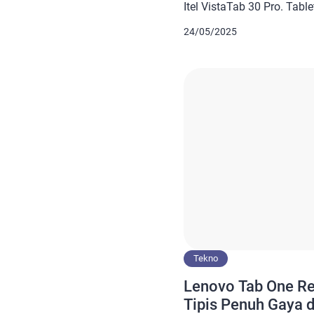
Itel VistaTab 30 Pro. Tablet 
merupakan mid-range deng
24/05/2025
13 inci yang dibanderol d
jutaan. Melihat dari segi sp
perangkat ini memang cuk
teknologi. Nah, untuk meli
yang telah […]
Tekno
Lenovo Tab One Res
Tipis Penuh Gaya 