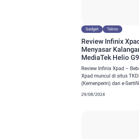
Gadget
Tekno
Review Infinix Xpa
Menyasar Kalanga
MediaTek Helio G9
Review Infinix Xpad – Bebe
Xpad muncul di situs TKD
(Kemenperin) dan e-Sertifi
Kementerian Komunikasi d
29/08/2024
Bocoran mengenai tablet p
beredar. Bocoran terseb
perangkat ini akan hadir d
yakni Gray, Blue, dan Gold
mengusung […]