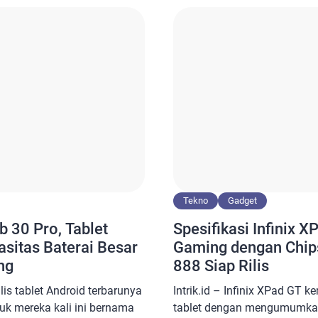
ebutuhan mobilitas tinggi
hari. Nah untuk yang penas
gkas. Baca juga: Huawei
dan spesifikasi lengkapnya,
ar Lipat Pertama […]
Tekno
Gadget
b 30 Pro, Tablet
Spesifikasi Infinix X
sitas Baterai Besar
Gaming dengan Chip
ng
888 Siap Rilis
rilis tablet Android terbarunya
Intrik.id – Infinix XPad GT 
uk mereka kali ini bernama
tablet dengan mengumumkan