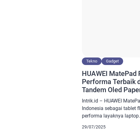
Tekno
Gadget
HUAWEI MatePad P
Performa Terbaik 
Tandem Oled Pape
Intrik.id – HUAWEI MatePa
Indonesia sebagai tablet
performa layaknya laptop.
atas dan fitur-fitur penun
29/07/2025
ini menyasar kalangan pro
digital. Kehadirannya buk