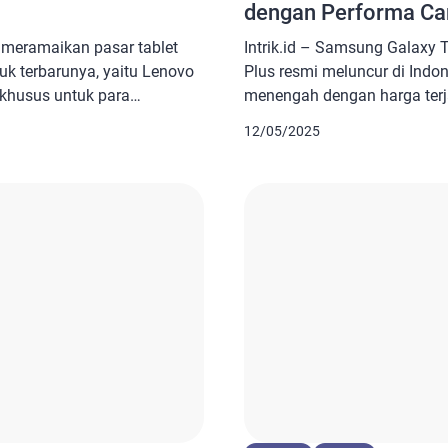
dengan Performa Ca
i meramaikan pasar tablet
Intrik.id – Samsung Galaxy 
k terbarunya, yaitu Lenovo
Plus resmi meluncur di Indon
t khusus untuk para
menengah dengan harga ter
an perangkat praktis,
layar luas yang super nyama
12/05/2025
angkat ini sangat cocok
juga fitur AI yang siap mene
arian seperti bekerja,
Anda. Apa saja keunggulan d
ar mencari hiburan. Baca
terbaru Samsung tersebut, 
kPad T14p, Laptop Tipis dan
dalam artikel berikut ini! Bac
Modern […]
Samsung […]