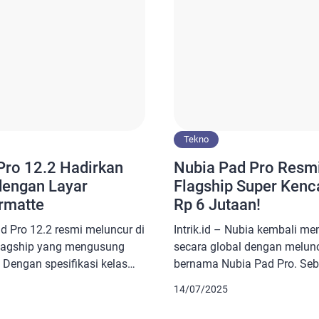
Tekno
ro 12.2 Hadirkan
Nubia Pad Pro Resmi
dengan Layar
Flagship Super Kenc
rmatte
Rp 6 Jutaan!
d Pro 12.2 resmi meluncur di
Intrik.id – Nubia kembali me
 flagship yang mengusung
secara global dengan melun
 Dengan spesifikasi kelas
bernama Nubia Pad Pro. Sebe
jang produktivitas, perangkat
telah lebih dahulu hadir di 
14/07/2025
fesional hingga kreator
April lalu. Tablet ini tergol
an hanya sekadar pelengkap,
banyak keunggulan untuk men