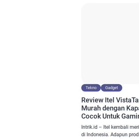
melainkan jawaban bagi k
dalam satu perangkat rin
MateBook Pro, Laptop Lay
Tekno
Gadget
Review Itel VistaTa
Murah dengan Kapa
Cocok Untuk Gami
Intrik.id – Itel kembali me
di Indonesia. Adapun prod