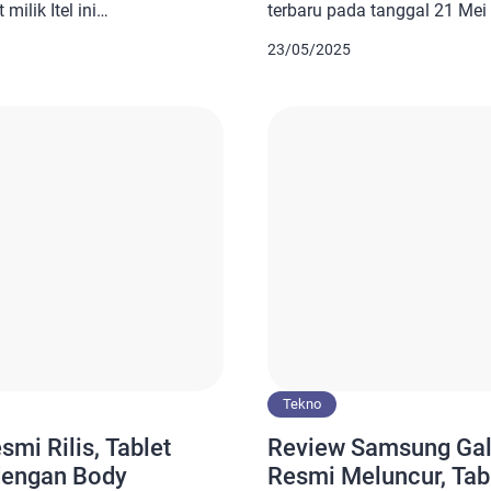
milik Itel ini
terbaru pada tanggal 21 Mei
an spesifikasi layar seluas
memperkenalkan Infinix XPa
23/05/2025
engan harga Rp2,7
telah mengonfirmasi bahwa t
esifikasi tablet tersebut,
serentak dengan ponsel GT 
up memikat para pecinta
juga telah menyebarkan sebua
hat keunggulan dari tablet
spesifikasi utama dari produk
Tekno
mi Rilis, Tablet
Review Samsung Gal
dengan Body
Resmi Meluncur, Ta