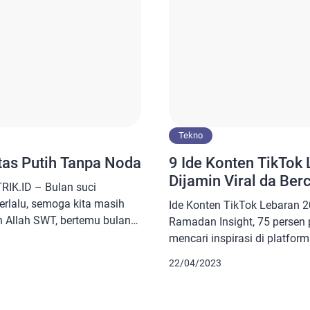
Tekno
ertas Putih Tanpa Noda
9 Ide Konten TikTok
Dijamin Viral da Ber
IK.ID – Bulan suci
rlalu, semoga kita masih
Ide Konten TikTok Lebaran 
h Allah SWT, bertemu bulan
Ramadan Insight, 75 persen 
 red ). Kini tiba saatnya
mencari inspirasi di platfo
dengan memaknai Idul Fitri
berpuasa. Menjelang Lebara
22/04/2023
023). Takbir Tahmid Tahlil
menggunakan data tersebut s
negeri, semoga seluruh amal
bikin konten populer. Caran
menggunakan ide konten un