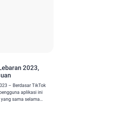
 Lebaran 2023,
cuan
2023 – Berdasar TikTok
pengguna aplikasi ini
rm yang sama selama
n, kamu dapat
ebagai strategi untuk
ya, dengan membuat karya
tuk Lebaran 2023 yang