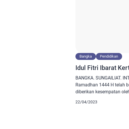
Bangka
Pendidikan
Idul Fitri Ibarat K
BANGKA. SUNGAILIAT. INTR
Ramadhan 1444 H telah be
diberikan kesempatan ole
penuh berkah ( Ramadhan –
22/04/2023
kita rayakan kemenangan 
1 Syawal 1444 H ( tahun 2
berkumandang di pelosok 
[…]