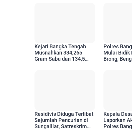
Kejari Bangka Tengah
Polres Ban
Musnahkan 334,265
Mulai Bidik
Gram Sabu dan 134,5
Brong, Beng
Butir Ekstasi dari 111
Pengendara
Perkara
Siap Ditind
Residivis Diduga Terlibat
Kepala Des
Sejumlah Pencurian di
Laporkan Ak
Sungailiat, Satreskrim
Polres Ban