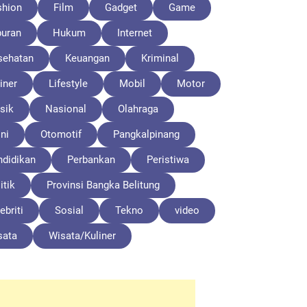
shion
Film
Gadget
Game
buran
Hukum
Internet
sehatan
Keuangan
Kriminal
iner
Lifestyle
Mobil
Motor
sik
Nasional
Olahraga
ni
Otomotif
Pangkalpinang
ndidikan
Perbankan
Peristiwa
itik
Provinsi Bangka Belitung
ebriti
Sosial
Tekno
video
sata
Wisata/Kuliner