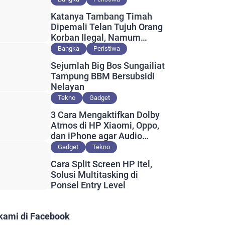
Katanya Tambang Timah
Dipemali Telan Tujuh Orang
Korban Ilegal, Namum
Muncul Slip Pembayaran
Bangka
Peristiwa
Berlogo PT Timah?
Sejumlah Big Bos Sungailiat
Tampung BBM Bersubsidi
Nelayan
Tekno
Gadget
3 Cara Mengaktifkan Dolby
Atmos di HP Xiaomi, Oppo,
dan iPhone agar Audio
Lebih Maksimal
Gadget
Tekno
Cara Split Screen HP Itel,
Solusi Multitasking di
Ponsel Entry Level
 kami di Facebook