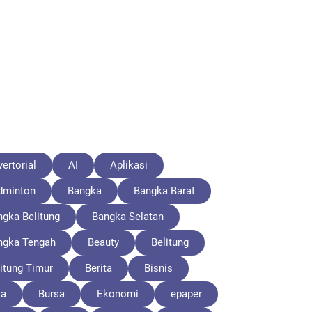
ertorial
AI
Aplikasi
dminton
Bangka
Bangka Barat
ngka Belitung
Bangka Selatan
ngka Tengah
Beauty
Belitung
itung Timur
Berita
Bisnis
la
Bursa
Ekonomi
epaper