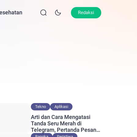
esehatan
Lifestyle
Olahraga
Opini
Redaksi
Tekno
Aplikasi
Arti dan Cara Mengatasi
Tanda Seru Merah di
Telegram, Pertanda Pesan
Gagal Terkirim?
Bangka
Peristiwa