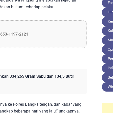
 keluarganya langsung melaporkan kejadian
Fa
ndakan hukum terhadap pelaku.
Hi
Ke
Kul
0853-1197-2121
Mu
Opi
Pe
Pol
hkan 334,265 Gram Sabu dan 134,5 Butir
Sel
Wi
ya ke Polres Bangka tengah, dan kabar yang
angkap beberapa hari yang lalu,” ungkapnya.