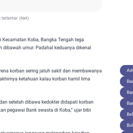
 terlantar. (Net)
di Kecamatan Koba, Bangka Tengah tega
h dibawah umur. Padahal keduanya dikenal
Adv
karena korban sering jatuh sakit dan membawanya
h akhirnya ketahuan kalau korban hamil lima
Ba
Ba
 dan setelah dibawa kedokter didapati korban
Ba
an pegawai Bank swasta di Koba,” ujar bibi
Bel
Bo