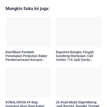
Mungkin Suka Ini juga:
Klarifikasi Pemkab:
Kapolres Bangka Tengah
Penutupan Peliputan Rakor
Gandeng Wartawan, Call
Pemberantasan Korupsi
Center 110 Jadi Garda
Merupakan Permintaan KPK
Terdepan Layanan Darurat
untuk Warga
KOBALORASI #4 Siap
26 Anak Muda Digembleng
Guncang Alun-Alun Koba!
Jadi Barista, Bangka Tengah