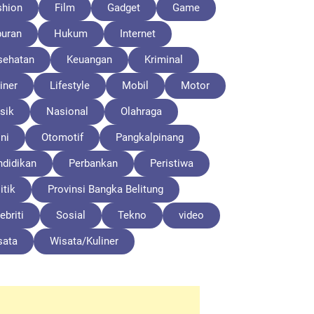
shion
Film
Gadget
Game
buran
Hukum
Internet
sehatan
Keuangan
Kriminal
iner
Lifestyle
Mobil
Motor
sik
Nasional
Olahraga
ni
Otomotif
Pangkalpinang
ndidikan
Perbankan
Peristiwa
itik
Provinsi Bangka Belitung
ebriti
Sosial
Tekno
video
sata
Wisata/Kuliner