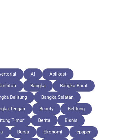
ertorial
AI
Aplikasi
dminton
Bangka
Bangka Barat
ngka Belitung
Bangka Selatan
ngka Tengah
Beauty
Belitung
itung Timur
Berita
Bisnis
la
Bursa
Ekonomi
epaper