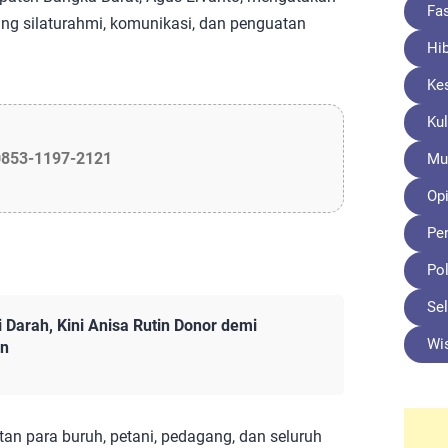
Fa
ang silaturahmi, komunikasi, dan penguatan
Hi
Ke
Kul
0853-1197-2121
Mu
Opi
Pe
Pol
Sel
 Darah, Kini Anisa Rutin Donor demi
Wi
in
an para buruh, petani, pedagang, dan seluruh