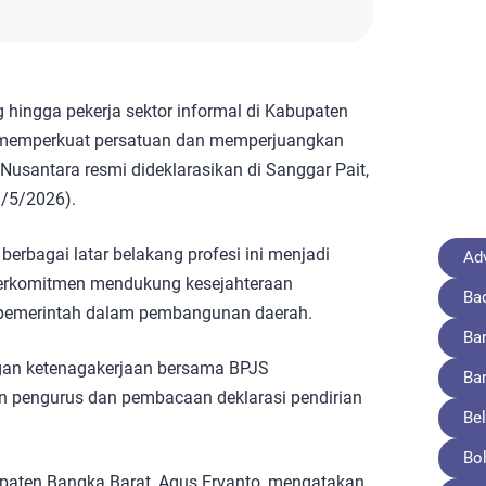
 hingga pekerja sektor informal di Kabupaten
k memperkuat persatuan dan memperjuangkan
usantara resmi dideklarasikan di Sanggar Pait,
9/5/2026).
 berbagai latar belakang profesi ini menjadi
Adv
berkomitmen mendukung kesejahteraan
Ba
s pemerintah dalam pembangunan daerah.
Ba
ngan ketenagakerjaan bersama BPJS
Ba
n pengurus dan pembacaan deklarasi pendirian
Bel
Bo
paten Bangka Barat, Agus Ervanto, mengatakan