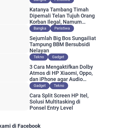
Katanya Tambang Timah
Dipemali Telan Tujuh Orang
Korban Ilegal, Namum
Muncul Slip Pembayaran
Bangka
Peristiwa
Berlogo PT Timah?
Sejumlah Big Bos Sungailiat
Tampung BBM Bersubsidi
Nelayan
Tekno
Gadget
3 Cara Mengaktifkan Dolby
Atmos di HP Xiaomi, Oppo,
dan iPhone agar Audio
Lebih Maksimal
Gadget
Tekno
Cara Split Screen HP Itel,
Solusi Multitasking di
Ponsel Entry Level
 kami di Facebook