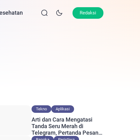
esehatan
Lifestyle
Olahraga
Opini
Redaksi
Tekno
Aplikasi
Arti dan Cara Mengatasi
Tanda Seru Merah di
Telegram, Pertanda Pesan
Gagal Terkirim?
Bangka
Peristiwa