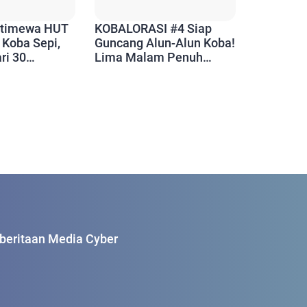
Istimewa HUT
KOBALORASI #4 Siap
 Koba Sepi,
Guncang Alun-Alun Koba!
ri 30
Lima Malam Penuh
RD Hadir
Hiburan, UMKM, hingga
Jejak Sejarah Kota
eritaan Media Cyber