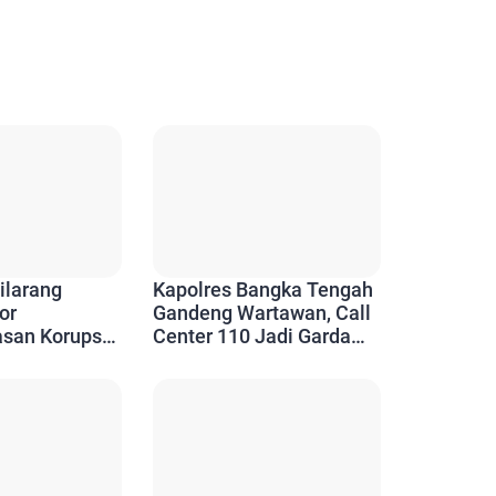
ilarang
Kapolres Bangka Tengah
or
Gandeng Wartawan, Call
san Korupsi
Center 110 Jadi Garda
engah, Tuai
Terdepan Layanan
Darurat untuk Warga