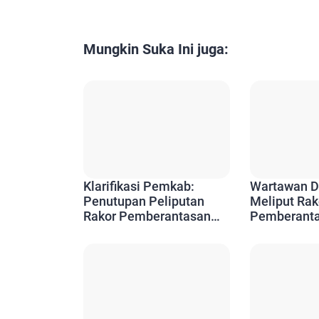
Mungkin Suka Ini juga:
Klarifikasi Pemkab:
Wartawan D
Penutupan Peliputan
Meliput Rak
Rakor Pemberantasan
Pemberanta
Korupsi Merupakan
di Bangka T
Permintaan KPK
Sorotan