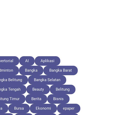
ertorial
AI
Aplikasi
dminton
Bangka
Bangka Barat
ngka Belitung
Bangka Selatan
ngka Tengah
Beauty
Belitung
itung Timur
Berita
Bisnis
la
Bursa
Ekonomi
epaper