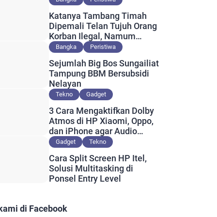
Katanya Tambang Timah
Dipemali Telan Tujuh Orang
Korban Ilegal, Namum
Muncul Slip Pembayaran
Bangka
Peristiwa
Berlogo PT Timah?
Sejumlah Big Bos Sungailiat
Tampung BBM Bersubsidi
Nelayan
Tekno
Gadget
3 Cara Mengaktifkan Dolby
Atmos di HP Xiaomi, Oppo,
dan iPhone agar Audio
Lebih Maksimal
Gadget
Tekno
Cara Split Screen HP Itel,
Solusi Multitasking di
Ponsel Entry Level
 kami di Facebook