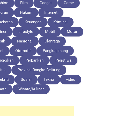
shion
Film
Gadget
Game
buran
Hukum
Internet
sehatan
Keuangan
Kriminal
iner
Lifestyle
Mobil
Motor
sik
Nasional
Olahraga
ni
Otomotif
Pangkalpinang
ndidikan
Perbankan
Peristiwa
itik
Provinsi Bangka Belitung
ebriti
Sosial
Tekno
video
sata
Wisata/Kuliner