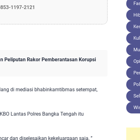
Fa
0853-1197-2121
Hi
Ke
Kul
Mu
an Peliputan Rakor Pemberantasan Korupsi
Opi
Pe
Pol
edang di mediasi bhabinkamtibmas setempat,
Sel
Wi
 KBO Lantas Polres Bangka Tengah itu
ncar dan diselesaikan kekeluargaan saja, ”