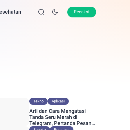
esehatan
Lifestyle
Olahraga
Opini
Redaksi
Tekno
Aplikasi
Arti dan Cara Mengatasi
Tanda Seru Merah di
Telegram, Pertanda Pesan
Gagal Terkirim?
Bangka
Peristiwa