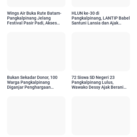
Wings Air Buka Rute Batam-
HLUN ke-30 di
Pangkalpinang Jelang
Pangkalpinang, LANTIP Babel
Festival Pasir Padi, Akses
Santuni Lansia dan Ajak
Wisatawan Kian Mudah
Tetap Aktif Berkarya
Bukan Sekadar Donor, 100
72 Siswa SD Negeri 23
Warga Pangkalpinang
Pangkalpinang Lulus,
Diganjar Penghargaan
Wawako Dessy Ajak Berani
Setelah 10 Kali
Bermimpi Setinggi Mungkin
Menyelamatkan Nyawa