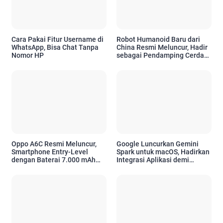
Cara Pakai Fitur Username di
Robot Humanoid Baru dari
WhatsApp, Bisa Chat Tanpa
China Resmi Meluncur, Hadir
Nomor HP
sebagai Pendamping Cerdas
untuk Kebutuhan Emosional
Oppo A6C Resmi Meluncur,
Google Luncurkan Gemini
Smartphone Entry-Level
Spark untuk macOS, Hadirkan
dengan Baterai 7.000 mAh
Integrasi Aplikasi demi
dan Desain Premium
Tingkatkan Produktivitas
Pengguna Apple