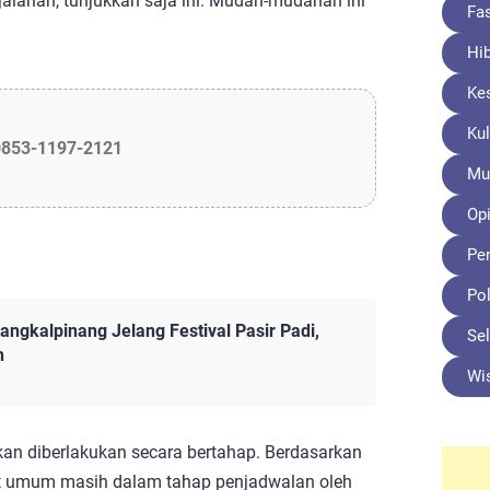
jalanan, tunjukkan saja ini. Mudah-mudahan ini
Fa
Hi
Ke
Kul
0853-1197-2121
Mu
Opi
Pe
Pol
ngkalpinang Jelang Festival Pasir Padi,
Sel
h
Wi
kan diberlakukan secara bertahap. Berdasarkan
at umum masih dalam tahap penjadwalan oleh