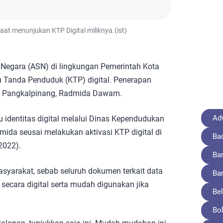
at menunjukan KTP Digital miliknya.(ist)
l Negara (ASN) di lingkungan Pemerintah Kota
u Tanda Penduduk (KTP) digital. Penerapan
ta Pangkalpinang, Radmida Dawam.
Adv
au identitas digital melalui Dinas Kependudukan
dmida seusai melakukan aktivasi KTP digital di
Ba
2022).
Ba
syarakat, sebab seluruh dokumen terkait data
Ba
secara digital serta mudah digunakan jika
Bel
Bo