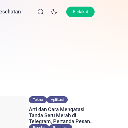
esehatan
Lifestyle
Olahraga
Opini
Redaksi
Tekno
Aplikasi
Arti dan Cara Mengatasi
Tanda Seru Merah di
Telegram, Pertanda Pesan
Gagal Terkirim?
Bangka
Peristiwa