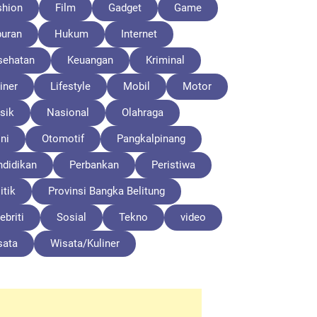
shion
Film
Gadget
Game
buran
Hukum
Internet
sehatan
Keuangan
Kriminal
iner
Lifestyle
Mobil
Motor
sik
Nasional
Olahraga
ni
Otomotif
Pangkalpinang
ndidikan
Perbankan
Peristiwa
itik
Provinsi Bangka Belitung
ebriti
Sosial
Tekno
video
sata
Wisata/Kuliner