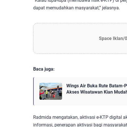
“Kalau lupa-lupa (membawa fisik e-KTP) di per
dapat memudahkan masyarakat,” jelasnya.
Space Iklan/
Baca juga:
Wings Air Buka Rute Batam-Pa
Akses Wisatawan Kian Muda
Radmida mengatakan, aktivasi e-KTP digital a
informasi, penerapan aktivasi bagi masyarak