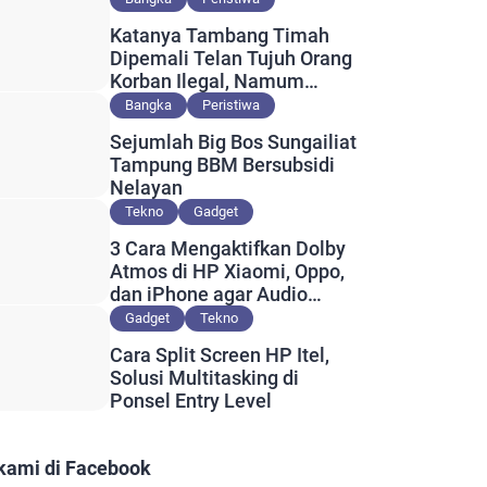
Katanya Tambang Timah
Dipemali Telan Tujuh Orang
Korban Ilegal, Namum
Muncul Slip Pembayaran
Bangka
Peristiwa
Berlogo PT Timah?
Sejumlah Big Bos Sungailiat
Tampung BBM Bersubsidi
Nelayan
Tekno
Gadget
3 Cara Mengaktifkan Dolby
Atmos di HP Xiaomi, Oppo,
dan iPhone agar Audio
Lebih Maksimal
Gadget
Tekno
Cara Split Screen HP Itel,
Solusi Multitasking di
Ponsel Entry Level
 kami di Facebook