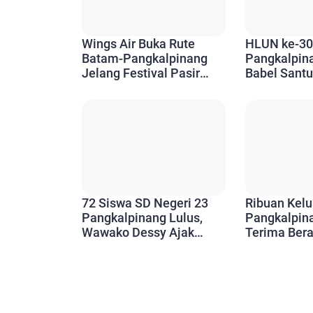
Wings Air Buka Rute
HLUN ke-30
Batam-Pangkalpinang
Pangkalpin
Jelang Festival Pasir
Babel Santu
Padi, Akses Wisatawan
Ajak Tetap 
Kian Mudah
72 Siswa SD Negeri 23
Ribuan Kelu
Pangkalpinang Lulus,
Pangkalpin
Wawako Dessy Ajak
Terima Ber
Berani Bermimpi Setinggi
Pangan, Pe
Mungkin
Pastikan Ba
Sasaran