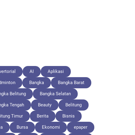
ertorial
AI
Aplikasi
dminton
Bangka
Bangka Barat
ngka Belitung
Bangka Selatan
ngka Tengah
Beauty
Belitung
itung Timur
Berita
Bisnis
la
Bursa
Ekonomi
epaper