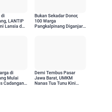
 di
Bukan Sekadar Donor,
ang, LANTIP
100 Warga
ni Lansia dan
Pangkalpinang Diganjar
Aktif Berkarya
Penghargaan Setelah 10
Kali Menyelamatkan
Nyawa
arga di
Demi Tembus Pasar
ang Mulai
Jawa Barat, UMKM
as Cadangan
Nanas Tua Tunu Kini
mkot
Kejar PIRT dan NIB
ntuan Tepat