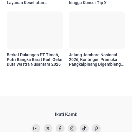
Layanan Kesehatan
hingga Konser Tip X
Masyarakat Terus Diperkuat
Berkat Dukungan PT Timah,
Jelang Jambore Nasional
Putri Bangka Barat Raih Gelar
2026, Kontingen Pramuka
Duta Wastra Nusantara 2026
Pangkalpinang Digembleng
Panahan di PT Timah
Ikuti Kami: