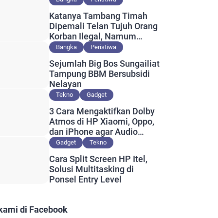
Katanya Tambang Timah
Dipemali Telan Tujuh Orang
Korban Ilegal, Namum
Muncul Slip Pembayaran
Bangka
Peristiwa
Berlogo PT Timah?
Sejumlah Big Bos Sungailiat
Tampung BBM Bersubsidi
Nelayan
Tekno
Gadget
3 Cara Mengaktifkan Dolby
Atmos di HP Xiaomi, Oppo,
dan iPhone agar Audio
Lebih Maksimal
Gadget
Tekno
Cara Split Screen HP Itel,
Solusi Multitasking di
Ponsel Entry Level
 kami di Facebook