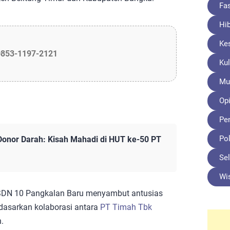
Fa
Hi
Ke
0853-1197-2121
Kul
Mu
Opi
Pe
Pol
 Donor Darah: Kisah Mahadi di HUT ke-50 PT
Sel
Wi
di SDN 10 Pangkalan Baru menyambut antusias
dasarkan kolaborasi antara
PT Timah Tbk
.