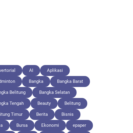
ertorial
AI
Aplikasi
dminton
Bangka
Bangka Barat
ngka Belitung
Bangka Selatan
ngka Tengah
Beauty
Belitung
itung Timur
Berita
Bisnis
la
Bursa
Ekonomi
epaper