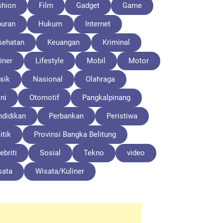
shion
Film
Gadget
Game
buran
Hukum
Internet
sehatan
Keuangan
Kriminal
iner
Lifestyle
Mobil
Motor
sik
Nasional
Olahraga
ni
Otomotif
Pangkalpinang
ndidikan
Perbankan
Peristiwa
itik
Provinsi Bangka Belitung
ebriti
Sosial
Tekno
video
sata
Wisata/Kuliner