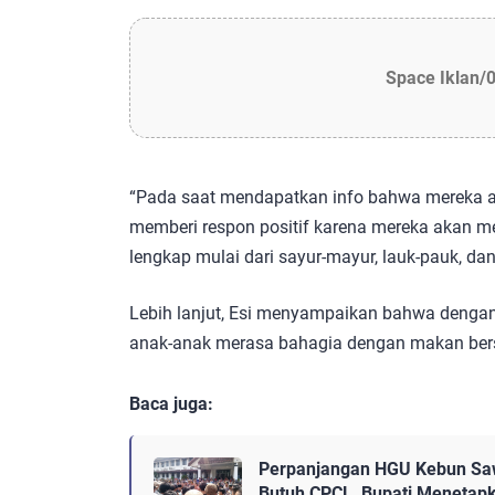
Space Iklan/
“Pada saat mendapatkan info bahwa mereka a
memberi respon positif karena mereka akan m
lengkap mulai dari sayur-mayur, lauk-pauk, da
Lebih lanjut, Esi menyampaikan bahwa denga
anak-anak merasa bahagia dengan makan be
Baca juga:
Perpanjangan HGU Kebun Saw
Butuh CPCL, Bupati Menetap