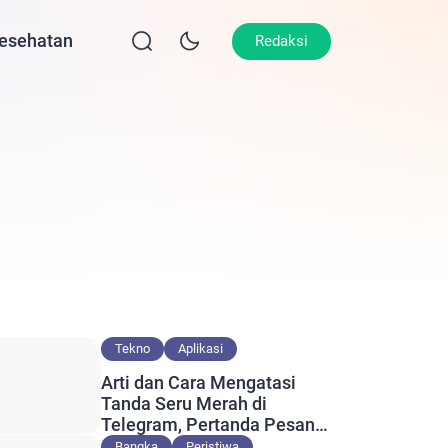
esehatan
Lifestyle
Olahraga
Opini
Redaksi
Tekno
Aplikasi
Arti dan Cara Mengatasi
Tanda Seru Merah di
Telegram, Pertanda Pesan
Gagal Terkirim?
Bangka
Peristiwa