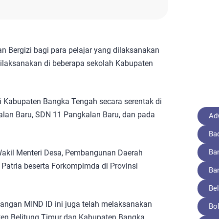
Bergizi bagi para pelajar yang dilaksanakan
i dilaksanakan di beberapa sekolah Kabupaten
i Kabupaten Bangka Tengah secara serentak di
an Baru, SDN 11 Pangkalan Baru, dan pada
Adv
Ba
Ba
h Wakil Menteri Desa, Pembangunan Daerah
a Patria beserta Forkompimda di Provinsi
Ba
Bel
angan MIND ID ini juga telah melaksanakan
Bo
ten Belitung Timur dan Kabupaten Bangka.