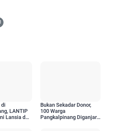
 di
Bukan Sekadar Donor,
ang, LANTIP
100 Warga
ni Lansia dan
Pangkalpinang Diganjar
Aktif Berkarya
Penghargaan Setelah 10
Kali Menyelamatkan