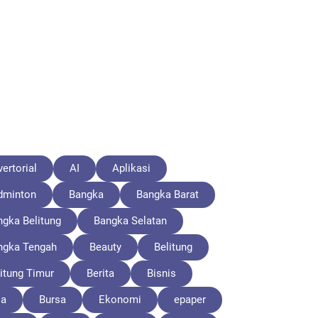
ertorial
AI
Aplikasi
dminton
Bangka
Bangka Barat
ngka Belitung
Bangka Selatan
ngka Tengah
Beauty
Belitung
itung Timur
Berita
Bisnis
la
Bursa
Ekonomi
epaper