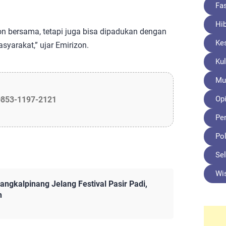
Fa
Hi
on bersama, tetapi juga bisa dipadukan dengan
Ke
syarakat,” ujar Emirizon.
Kul
Mu
Opi
0853-1197-2121
Pe
Pol
Sel
Wi
ngkalpinang Jelang Festival Pasir Padi,
h