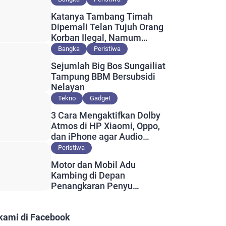
Katanya Tambang Timah
Dipemali Telan Tujuh Orang
Korban Ilegal, Namum
Muncul Slip Pembayaran
Bangka
Peristiwa
Berlogo PT Timah?
Sejumlah Big Bos Sungailiat
Tampung BBM Bersubsidi
Nelayan
Tekno
Gadget
3 Cara Mengaktifkan Dolby
Atmos di HP Xiaomi, Oppo,
dan iPhone agar Audio
Lebih Maksimal
Peristiwa
Motor dan Mobil Adu
Kambing di Depan
Penangkaran Penyu
Guntung, Satu Orang
Meninggal
 kami di Facebook