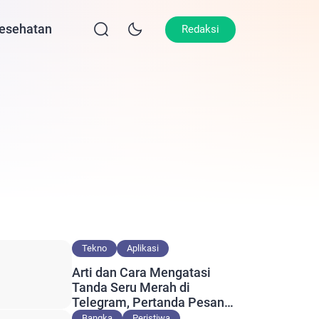
esehatan
Lifestyle
Olahraga
Opini
Redaksi
Tekno
Aplikasi
Arti dan Cara Mengatasi
Tanda Seru Merah di
Telegram, Pertanda Pesan
Gagal Terkirim?
Bangka
Peristiwa