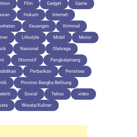
shion
Film
Gadget
Game
buran
Hukum
Internet
sehatan
Keuangan
Kriminal
iner
Lifestyle
Mobil
Motor
sik
Nasional
Olahraga
ni
Otomotif
Pangkalpinang
ndidikan
Perbankan
Peristiwa
itik
Provinsi Bangka Belitung
ebriti
Sosial
Tekno
video
sata
Wisata/Kuliner