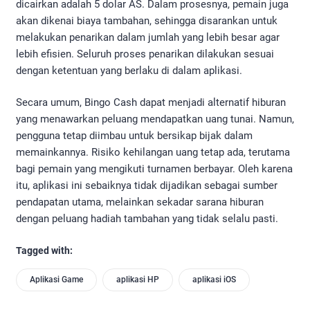
dicairkan adalah 5 dolar AS. Dalam prosesnya, pemain juga
akan dikenai biaya tambahan, sehingga disarankan untuk
melakukan penarikan dalam jumlah yang lebih besar agar
lebih efisien. Seluruh proses penarikan dilakukan sesuai
dengan ketentuan yang berlaku di dalam aplikasi.
Secara umum, Bingo Cash dapat menjadi alternatif hiburan
yang menawarkan peluang mendapatkan uang tunai. Namun,
pengguna tetap diimbau untuk bersikap bijak dalam
memainkannya. Risiko kehilangan uang tetap ada, terutama
bagi pemain yang mengikuti turnamen berbayar. Oleh karena
itu, aplikasi ini sebaiknya tidak dijadikan sebagai sumber
pendapatan utama, melainkan sekadar sarana hiburan
dengan peluang hadiah tambahan yang tidak selalu pasti.
Tagged with:
Aplikasi Game
aplikasi HP
aplikasi iOS