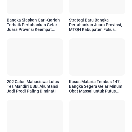
Bangka Siapkan Qari-Qariah
Strategi Baru Bangka
Terbaik Pertahankan Gelar
Pertahankan Juara Provinsi,
Juara Provinsi Keempat
MTQH Kabupaten Fokus
Kalinya
Seleksi Cabang yang Masih
Lemah
202 Calon Mahasiswa Lulus
Kasus Malaria Tembus 147,
Tes Mandiri UBB, Akuntansi
Bangka Segera Gelar Minum
Jadi Prodi Paling Diminati
Obat Massal untuk Putus
Rantai Penularan