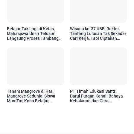
Belajar Tak Lagi di Kelas,
Wisuda ke-37 UBB, Rektor
Mahasiswa Unsri Telusuri
Tantang Lulusan Tak Sekadar
Langsung Proses Tambang
Cari Kerja, Tapi Ciptakan
PT Timah dari Hulu hingga
Dampak bagi Masyarakat
Hilir
Tanam Mangrove di Hari
PT Timah Edukasi Santri
Mangrove Sedunia, Siswa
Darul Furqan Kenali Bahaya
MumTas Koba Belajar
Kebakaran dan Cara
Menjaga Pesisir
Penanganannya