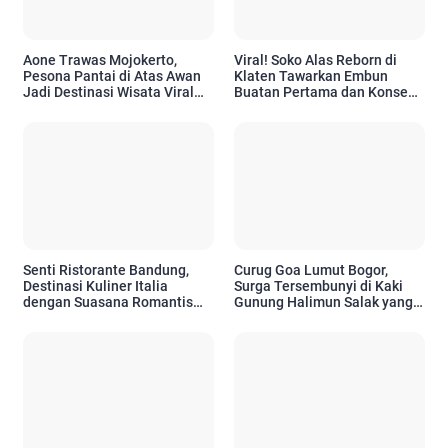
Aone Trawas Mojokerto,
Viral! Soko Alas Reborn di
Pesona Pantai di Atas Awan
Klaten Tawarkan Embun
Jadi Destinasi Wisata Viral
Buatan Pertama dan Konsep
2026
Wisata Berkelanjutan
Senti Ristorante Bandung,
Curug Goa Lumut Bogor,
Destinasi Kuliner Italia
Surga Tersembunyi di Kaki
dengan Suasana Romantis
Gunung Halimun Salak yang
untuk Momen Dinner
Cocok untuk Refreshing
Berkesan