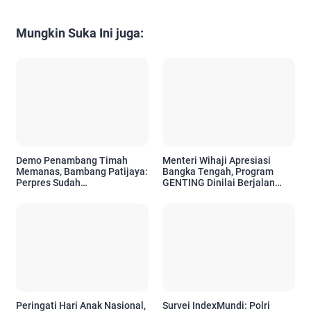
Mungkin Suka Ini juga:
Demo Penambang Timah
Menteri Wihaji Apresiasi
Memanas, Bambang Patijaya:
Bangka Tengah, Program
Perpres Sudah
GENTING Dinilai Berjalan
Ditandatangani Presiden,
Baik
Tinggal Penomoran
Peringati Hari Anak Nasional,
Survei IndexMundi: Polri