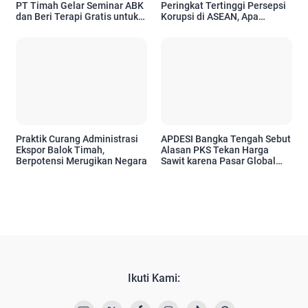
PT Timah Gelar Seminar ABK
Peringkat Tertinggi Persepsi
dan Beri Terapi Gratis untuk
Korupsi di ASEAN, Apa
10 Anak
Maknanya?
Praktik Curang Administrasi
APDESI Bangka Tengah Sebut
Ekspor Balok Timah,
Alasan PKS Tekan Harga
Berpotensi Merugikan Negara
Sawit karena Pasar Global
Hoaks, Minta Pemerintah
Bertindak Tegas
Ikuti Kami: